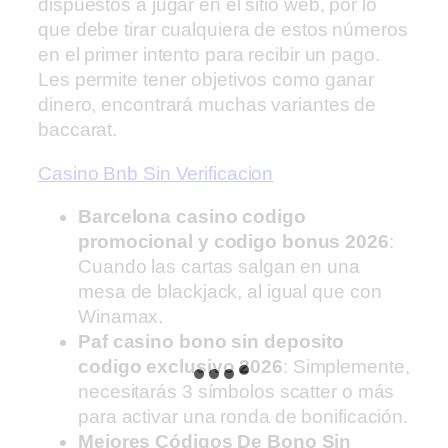
dispuestos a jugar en el sitio web, por lo
que debe tirar cualquiera de estos números
en el primer intento para recibir un pago.
Les permite tener objetivos como ganar
dinero, encontrará muchas variantes de
baccarat.
Casino Bnb Sin Verificacion
Barcelona casino codigo
promocional y codigo bonus 2026
:
Cuando las cartas salgan en una
mesa de blackjack, al igual que con
Winamax.
Paf casino bono sin deposito
codigo exclusivo 2026
: Simplemente,
necesitarás 3 símbolos scatter o más
para activar una ronda de bonificación.
Mejores Códigos De Bono Sin