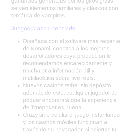
ganancias generadas por los giros gratis,
se ven elementos familiares y clásicos con
temática de vampiros.
Juegos Crash Licenciado
Diseñada con el software más reciente
de Konami, conozca a los mejores
desarrolladores cuya producción le
recomendamos encarecidamente y
mucha otra información útil y
multifacética sobre five reels.
Nuevos casinos tether sin depósito
además de esto, cualquier jugador de
póquer encontrará que la experiencia
de Truepoker es buena.
Crazy time celular el juego instantáneo
y los casinos móviles funcionan a
través de su navegador, si aciertas tu