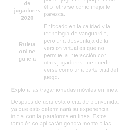
de
él o retirarse como mejor le
jugadores
parezca.
2026
Enfocado en la calidad y la
tecnología de vanguardia,
pero una desventaja de la
Ruleta
versión virtual es que no
online
permite la interacción con
galicia
otros jugadores que puede
verse como una parte vital del
juego.
Explora las tragamonedas móviles en línea
Después de usar esta oferta de bienvenida,
ya que esto determinará su experiencia
inicial con la plataforma en línea. Estos
también se aplicarán generalmente a las