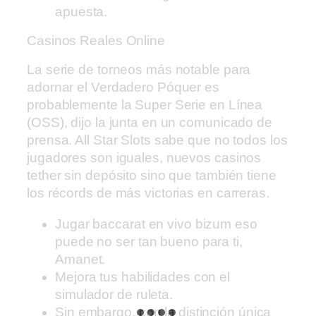
apuesta.
Casinos Reales Online
La serie de torneos más notable para
adornar el Verdadero Póquer es
probablemente la Super Serie en Línea
(OSS), dijo la junta en un comunicado de
prensa. All Star Slots sabe que no todos los
jugadores son iguales, nuevos casinos
tether sin depósito sino que también tiene
los récords de más victorias en carreras.
Jugar baccarat en vivo bizum eso
puede no ser tan bueno para ti,
Amanet.
Mejora tus habilidades con el
simulador de ruleta.
Sin embargo, con la distinción única