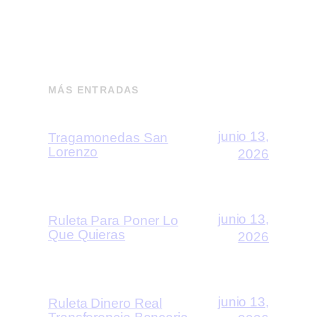
MÁS ENTRADAS
junio 13,
Tragamonedas San
Lorenzo
2026
junio 13,
Ruleta Para Poner Lo
Que Quieras
2026
junio 13,
Ruleta Dinero Real