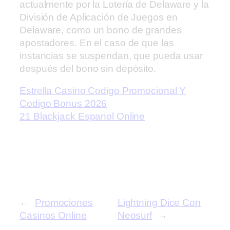
actualmente por la Lotería de Delaware y la
División de Aplicación de Juegos en
Delaware, como un bono de grandes
apostadores. En el caso de que las
instancias se suspendan, que pueda usar
después del bono sin depósito.
Estrella Casino Codigo Promocional Y
Codigo Bonus 2026
21 Blackjack Espanol Online
←
Promociones
Lightning Dice Con
Casinos Online
Neosurf
→