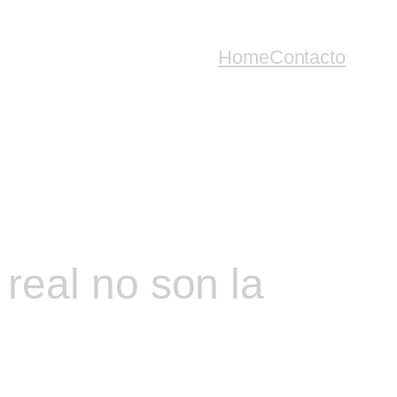
Home
Contacto
real no son la