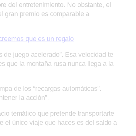
e del entretenimiento. No obstante, el
 el gran premio es comparable a
 creemos que es un regalo
 de juego acelerado”. Esa velocidad te
s que la montaña rusa nunca llega a la
ampa de los “recargas automáticas”.
tener la acción”.
acio temático que pretende transportarte
e el único viaje que haces es del saldo a