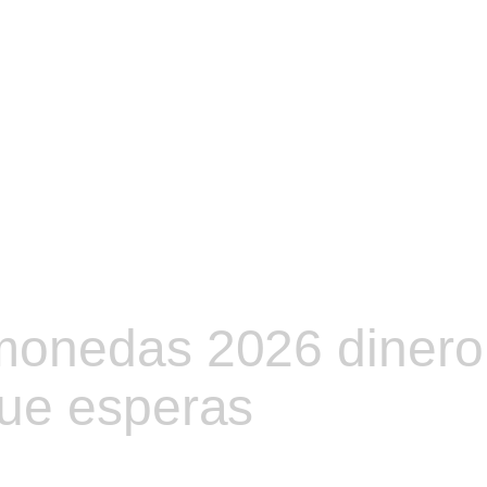
onedas 2026 dinero 
que esperas