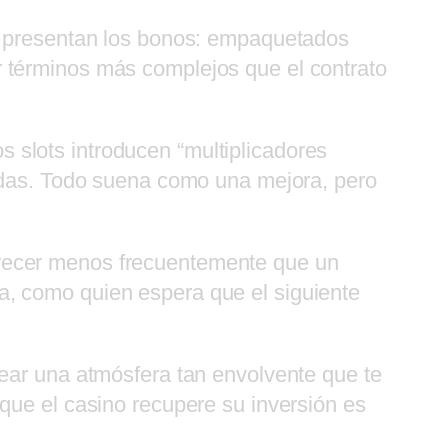
se presentan los bonos: empaquetados
 términos más complejos que el contrato
slots introducen “multiplicadores
didas. Todo suena como una mejora, pero
arecer menos frecuentemente que un
oria, como quien espera que el siguiente
rear una atmósfera tan envolvente que te
que el casino recupere su inversión es