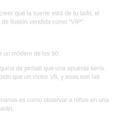
eer que la suerte está de tu lado, el
 de ilusión vendida como “VIP”.
de un módem de los 90.
quina de pinball que una apuesta seria.
ápido que un motor V8, y esas son las
lonarios es como observar a niños en una
harán.