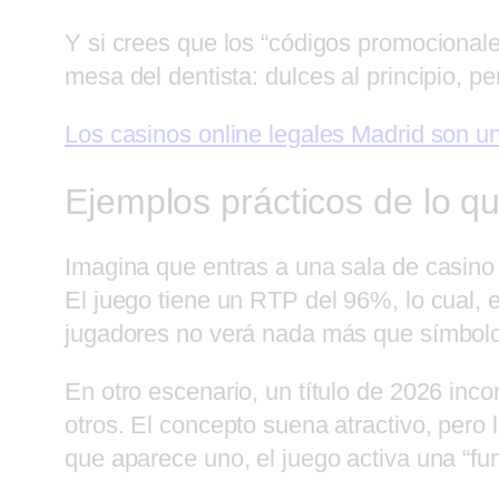
Y si crees que los “códigos promocionale
mesa del dentista: dulces al principio, pe
Los casinos online legales Madrid son u
Ejemplos prácticos de lo q
Imagina que entras a una sala de casino
El juego tiene un RTP del 96%, lo cual, e
jugadores no verá nada más que símbolos
En otro escenario, un título de 2026 in
otros. El concepto suena atractivo, pero
que aparece uno, el juego activa una “f