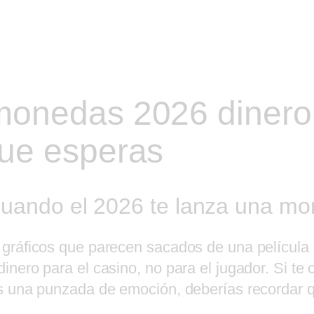
onedas 2026 dinero 
que esperas
cuando el 2026 te lanza una m
ráficos que parecen sacados de una película de
nero para el casino, no para el jugador. Si te
s una punzada de emoción, deberías recordar qu