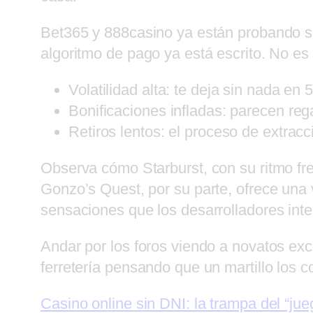
Bet365 y 888casino ya están probando sus
algoritmo de pago ya está escrito. No es
Volatilidad alta: te deja sin nada en 
Bonificaciones infladas: parecen reg
Retiros lentos: el proceso de extrac
Observa cómo Starburst, con su ritmo fr
Gonzo’s Quest, por su parte, ofrece una 
sensaciones que los desarrolladores inte
Andar por los foros viendo a novatos exc
ferretería pensando que un martillo los co
Casino online sin DNI: la trampa del “ju