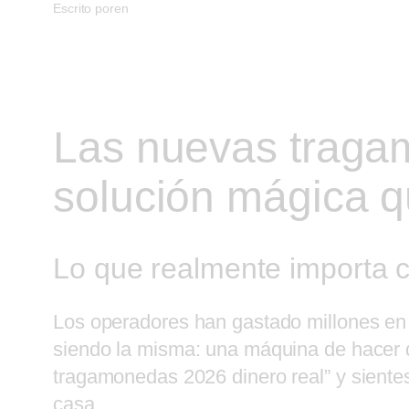
Escrito por
en
Las nuevas tragam
solución mágica 
Lo que realmente importa 
Los operadores han gastado millones en g
siendo la misma: una máquina de hacer di
tragamonedas 2026 dinero real” y siente
casa.