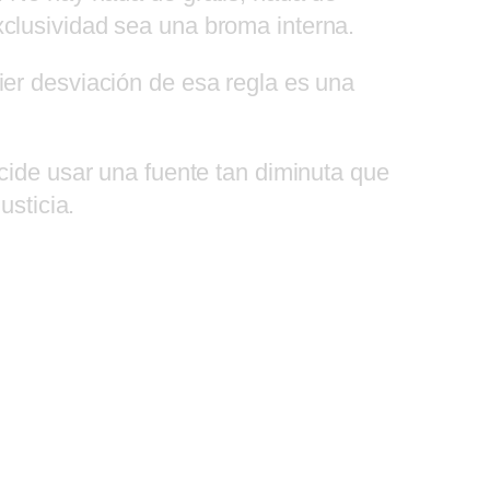
clusividad sea una broma interna.
ier desviación de esa regla es una
cide usar una fuente tan diminuta que
usticia.