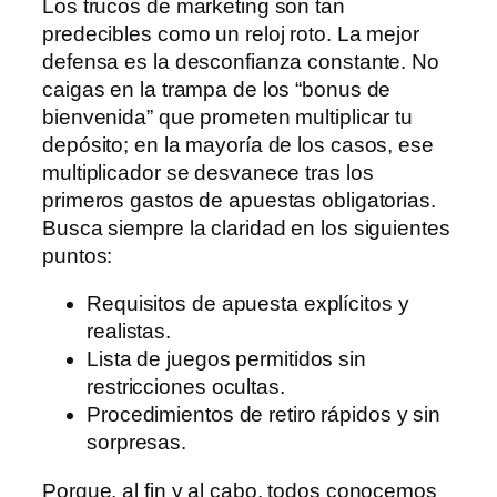
Los trucos de marketing son tan
predecibles como un reloj roto. La mejor
defensa es la desconfianza constante. No
caigas en la trampa de los “bonus de
bienvenida” que prometen multiplicar tu
depósito; en la mayoría de los casos, ese
multiplicador se desvanece tras los
primeros gastos de apuestas obligatorias.
Busca siempre la claridad en los siguientes
puntos:
Requisitos de apuesta explícitos y
realistas.
Lista de juegos permitidos sin
restricciones ocultas.
Procedimientos de retiro rápidos y sin
sorpresas.
Porque, al fin y al cabo, todos conocemos