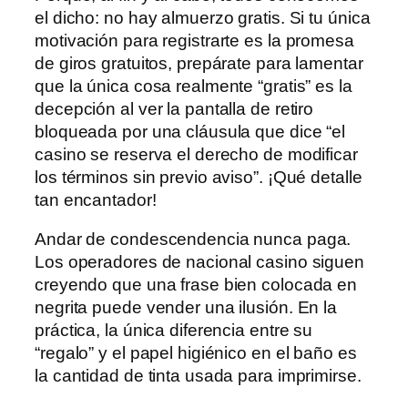
el dicho: no hay almuerzo gratis. Si tu única
motivación para registrarte es la promesa
de giros gratuitos, prepárate para lamentar
que la única cosa realmente “gratis” es la
decepción al ver la pantalla de retiro
bloqueada por una cláusula que dice “el
casino se reserva el derecho de modificar
los términos sin previo aviso”. ¡Qué detalle
tan encantador!
Andar de condescendencia nunca paga.
Los operadores de nacional casino siguen
creyendo que una frase bien colocada en
negrita puede vender una ilusión. En la
práctica, la única diferencia entre su
“regalo” y el papel higiénico en el baño es
la cantidad de tinta usada para imprimirse.