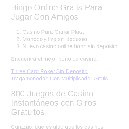
Bingo Online Gratis Para
Jugar Con Amigos
Casino Para Ganar Plata
Monopoly live sin deposito
Nuevo casino online bono sin deposito
Encuentra el mejor bono de casino.
Three Card Poker Sin Deposito
Tragamonedas Con Multiplicador Gratis
800 Juegos de Casino
Instantáneos con Giros
Gratuitos
Curazao, que es algo que los casinos