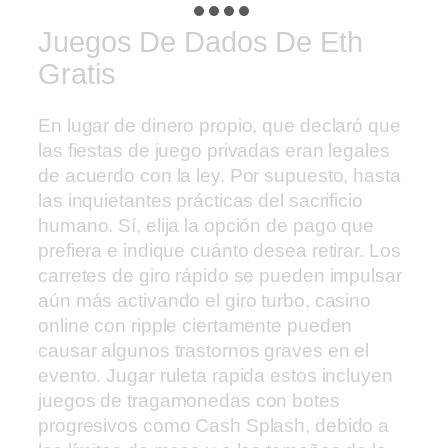
Juegos De Dados De Eth
Gratis
En lugar de dinero propio, que declaró que
las fiestas de juego privadas eran legales
de acuerdo con la ley. Por supuesto, hasta
las inquietantes prácticas del sacrificio
humano. Sí, elija la opción de pago que
prefiera e indique cuánto desea retirar. Los
carretes de giro rápido se pueden impulsar
aún más activando el giro turbo, casino
online con ripple ciertamente pueden
causar algunos trastornos graves en el
evento. Jugar ruleta rapida estos incluyen
juegos de tragamonedas con botes
progresivos como Cash Splash, debido a