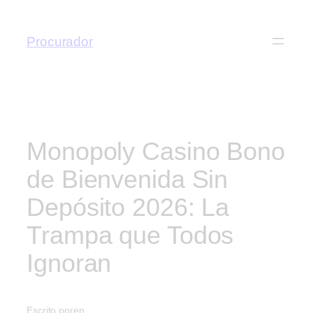
Saltar
al
Procurador
contenido
Monopoly Casino Bono
de Bienvenida Sin
Depósito 2026: La
Trampa que Todos
Ignoran
Escrito por
en