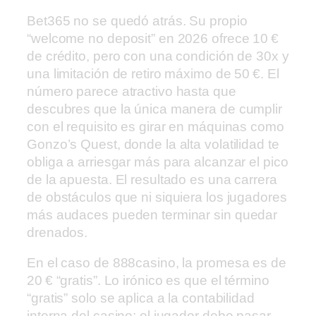
Bet365 no se quedó atrás. Su propio
“welcome no deposit” en 2026 ofrece 10 €
de crédito, pero con una condición de 30x y
una limitación de retiro máximo de 50 €. El
número parece atractivo hasta que
descubres que la única manera de cumplir
con el requisito es girar en máquinas como
Gonzo’s Quest, donde la alta volatilidad te
obliga a arriesgar más para alcanzar el pico
de la apuesta. El resultado es una carrera
de obstáculos que ni siquiera los jugadores
más audaces pueden terminar sin quedar
drenados.
En el caso de 888casino, la promesa es de
20 € “gratis”. Lo irónico es que el término
“gratis” solo se aplica a la contabilidad
interna del casino; el jugador debe pasar