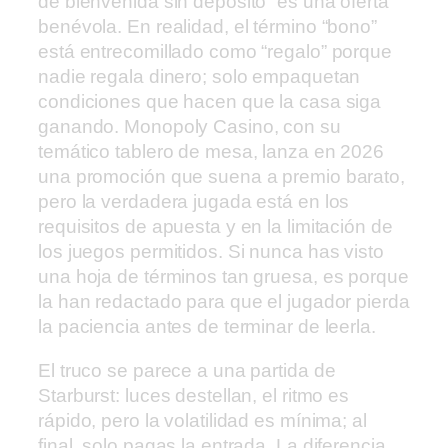
de bienvenida sin depósito” es una oferta
benévola. En realidad, el término “bono”
está entrecomillado como “regalo” porque
nadie regala dinero; solo empaquetan
condiciones que hacen que la casa siga
ganando. Monopoly Casino, con su
temático tablero de mesa, lanza en 2026
una promoción que suena a premio barato,
pero la verdadera jugada está en los
requisitos de apuesta y en la limitación de
los juegos permitidos. Si nunca has visto
una hoja de términos tan gruesa, es porque
la han redactado para que el jugador pierda
la paciencia antes de terminar de leerla.
El truco se parece a una partida de
Starburst: luces destellan, el ritmo es
rápido, pero la volatilidad es mínima; al
final, solo pagas la entrada. La diferencia