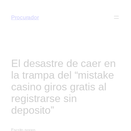
Saltar
al
Procurador
contenido
El desastre de caer en
la trampa del “mistake
casino giros gratis al
registrarse sin
deposito”
Escrito por
en