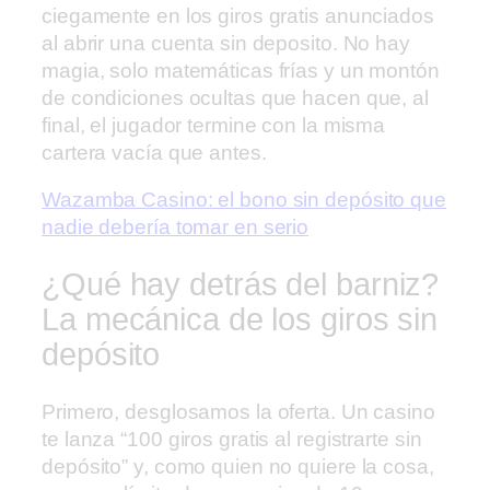
ciegamente en los giros gratis anunciados
al abrir una cuenta sin deposito. No hay
magia, solo matemáticas frías y un montón
de condiciones ocultas que hacen que, al
final, el jugador termine con la misma
cartera vacía que antes.
Wazamba Casino: el bono sin depósito que
nadie debería tomar en serio
¿Qué hay detrás del barniz?
La mecánica de los giros sin
depósito
Primero, desglosamos la oferta. Un casino
te lanza “100 giros gratis al registrarte sin
depósito” y, como quien no quiere la cosa,