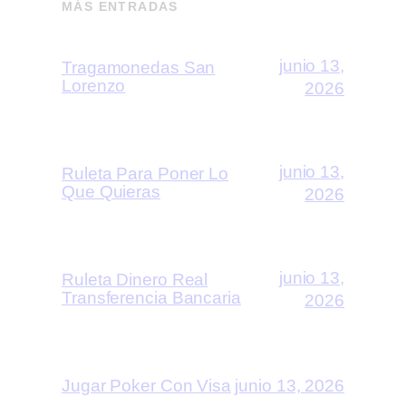
MÁS ENTRADAS
junio 13,
Tragamonedas San
Lorenzo
2026
junio 13,
Ruleta Para Poner Lo
Que Quieras
2026
junio 13,
Ruleta Dinero Real
Transferencia Bancaria
2026
Jugar Poker Con Visa
junio 13, 2026