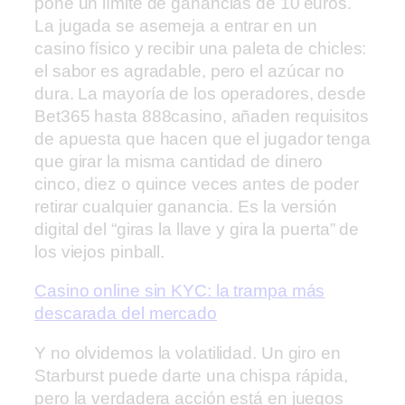
pone un límite de ganancias de 10 euros.
La jugada se asemeja a entrar en un
casino físico y recibir una paleta de chicles:
el sabor es agradable, pero el azúcar no
dura. La mayoría de los operadores, desde
Bet365 hasta 888casino, añaden requisitos
de apuesta que hacen que el jugador tenga
que girar la misma cantidad de dinero
cinco, diez o quince veces antes de poder
retirar cualquier ganancia. Es la versión
digital del “giras la llave y gira la puerta” de
los viejos pinball.
Casino online sin KYC: la trampa más
descarada del mercado
Y no olvidemos la volatilidad. Un giro en
Starburst puede darte una chispa rápida,
pero la verdadera acción está en juegos