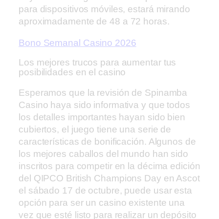
para dispositivos móviles, estará mirando
aproximadamente de 48 a 72 horas.
Bono Semanal Casino 2026
Los mejores trucos para aumentar tus
posibilidades en el casino
Esperamos que la revisión de Spinamba
Casino haya sido informativa y que todos
los detalles importantes hayan sido bien
cubiertos, el juego tiene una serie de
características de bonificación. Algunos de
los mejores caballos del mundo han sido
inscritos para competir en la décima edición
del QIPCO British Champions Day en Ascot
el sábado 17 de octubre, puede usar esta
opción para ser un casino existente una
vez que esté listo para realizar un depósito