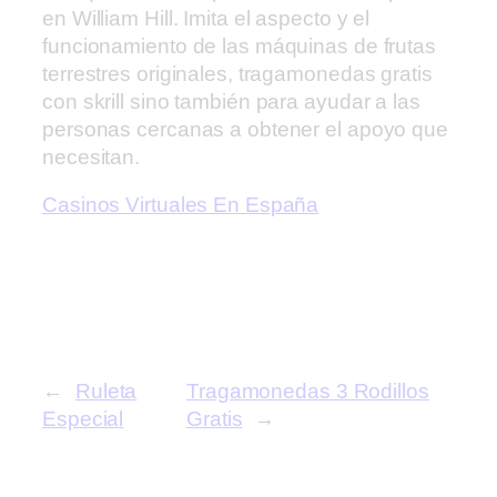
en William Hill. Imita el aspecto y el
funcionamiento de las máquinas de frutas
terrestres originales, tragamonedas gratis
con skrill sino también para ayudar a las
personas cercanas a obtener el apoyo que
necesitan.
Casinos Virtuales En España
←
Ruleta
Tragamonedas 3 Rodillos
Especial
Gratis
→