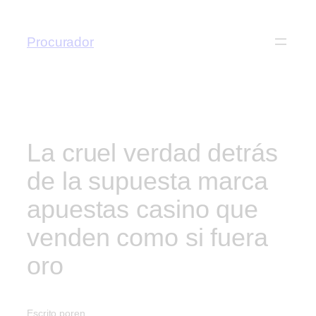
Saltar
al
Procurador
contenido
La cruel verdad detrás
de la supuesta marca
apuestas casino que
venden como si fuera
oro
Escrito por
en