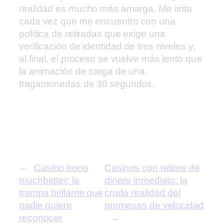
realidad es mucho más amarga. Me irrita
cada vez que me encuentro con una
política de retiradas que exige una
verificación de identidad de tres niveles y,
al final, el proceso se vuelve más lento que
la animación de carga de una
tragamonedas de 30 segundos.
←
Casino bono
Casinos con retiros de
muchbetter: la
dinero inmediato: la
trampa brillante que
cruda realidad del
nadie quiere
promesas de velocidad
reconocer
→