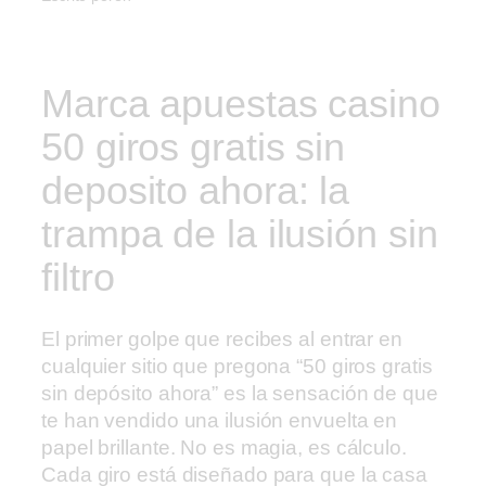
Marca apuestas casino
50 giros gratis sin
deposito ahora: la
trampa de la ilusión sin
filtro
El primer golpe que recibes al entrar en
cualquier sitio que pregona “50 giros gratis
sin depósito ahora” es la sensación de que
te han vendido una ilusión envuelta en
papel brillante. No es magia, es cálculo.
Cada giro está diseñado para que la casa