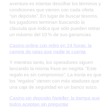
aventura es intentar descifrar los términos y
condiciones que vienen con cada oferta
“sin depósito”. En lugar de buscar tesoros,
los jugadores terminan buscando la
cláusula que indica que sólo pueden retirar
un máximo del 10 % de sus ganancias.
Casino online con retiro en 24 horas: la
carrera de ratas que nadie te cuenta
Y mientras tanto, los operadores siguen
lanzando la misma frase en negrita: “Este
regalo es sin compromiso”. La ironía es que
los “regalos” vienen con más ataduras que
una caja de seguridad en un banco suizo.
Casino sin deposito Neteller: la trampa que
todos aceptan sin preguntar