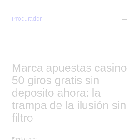
Saltar
al
Procurador
contenido
Marca apuestas casino
50 giros gratis sin
deposito ahora: la
trampa de la ilusión sin
filtro
Escrito por
en