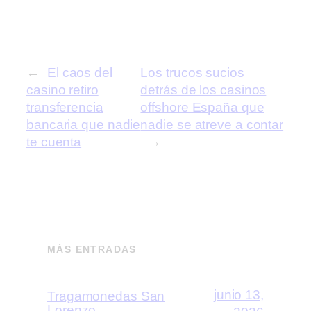
←
El caos del
Los trucos sucios
casino retiro
detrás de los casinos
transferencia
offshore España que
bancaria que nadie
nadie se atreve a contar
te cuenta
→
MÁS ENTRADAS
junio 13,
Tragamonedas San
Lorenzo