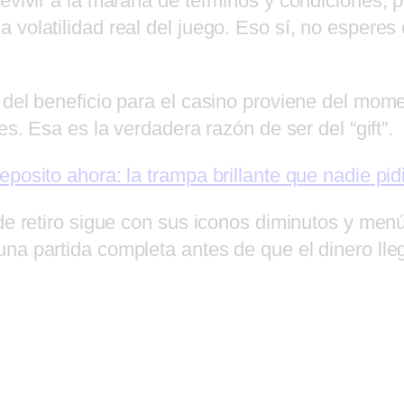
revivir a la maraña de términos y condiciones, 
volatilidad real del juego. Eso sí, no esperes c
del beneficio para el casino proviene del momen
es. Esa es la verdadera razón de ser del “gift”.
posito ahora: la trampa brillante que nadie pid
 de retiro sigue con sus iconos diminutos y me
na partida completa antes de que el dinero lle