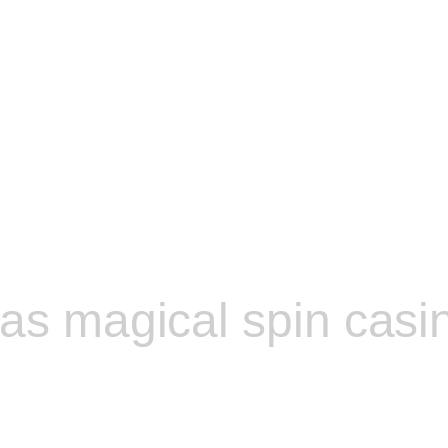
as magical spin casin