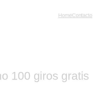
Home
Contacto
o 100 giros gratis