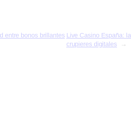
ad entre bonos brillantes
Live Casino España: la 
crupieres digitales
→