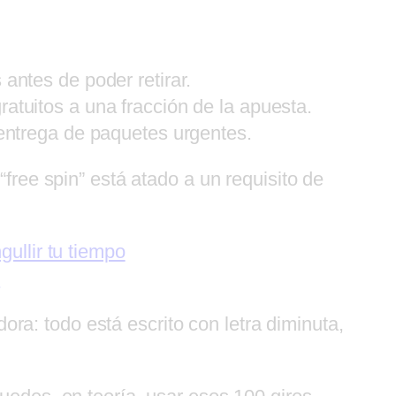
antes de poder retirar.
atuitos a una fracción de la apuesta.
 entrega de paquetes urgentes.
“free spin” está atado a un requisito de
gullir tu tiempo
r
a: todo está escrito con letra diminuta,