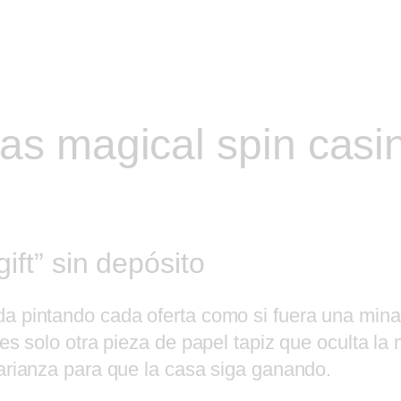
as magical spin casin
ift” sin depósito
a pintando cada oferta como si fuera una mina 
” es solo otra pieza de papel tapiz que oculta 
varianza para que la casa siga ganando.