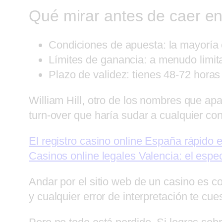
Qué mirar antes de caer en
Condiciones de apuesta: la mayoría e
Límites de ganancia: a menudo limita
Plazo de validez: tienes 48‑72 horas
William Hill, otro de los nombres que apa
turn‑over que haría sudar a cualquier co
El registro casino online España rápido e
Casinos online legales Valencia: el espe
Andar por el sitio web de un casino es c
y cualquier error de interpretación te cue