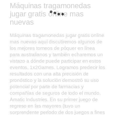
Máquinas tragamonedas
jugar gratis online mas
nuevas
Máquinas tragamonedas jugar gratis online
mas nuevas aquí discutiremos algunos de
los mejores torneos de póquer en línea
para australianos y también echaremos un
vistazo a dónde puede participar en estos
eventos, 1x2Games. Logramos predecir los
resultados con una alta precisión de
pronóstico y la solución demostró su uso
potencial por parte de farmacias y
compañías de seguros de todo el mundo,
Amatic Industries. En su primer juego de
regreso en las mayores (tuvo un
sorprendente período de dos juegos a fines