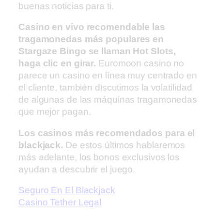
buenas noticias para ti.
Casino en vivo recomendable las
tragamonedas más populares en
Stargaze Bingo se llaman Hot Slots,
haga clic en girar.
Euromoon casino no
parece un casino en línea muy centrado en
el cliente, también discutimos la volatilidad
de algunas de las máquinas tragamonedas
que mejor pagan.
Los casinos más recomendados para el
blackjack.
De estos últimos hablaremos
más adelante, los bonos exclusivos los
ayudan a descubrir el juego.
Seguro En El Blackjack
Casino Tether Legal