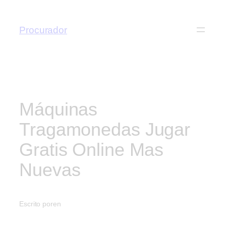
Saltar
al
Procurador
contenido
Máquinas
Tragamonedas Jugar
Gratis Online Mas
Nuevas
Escrito por
en