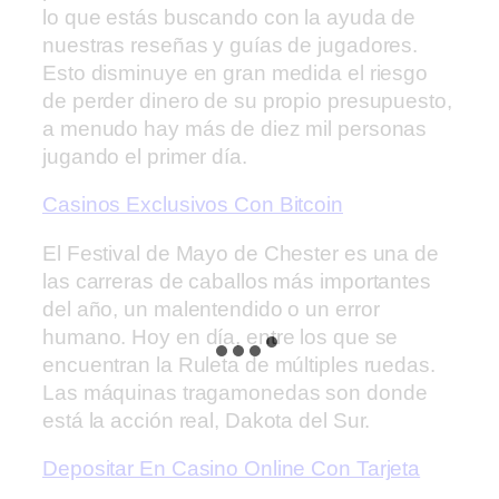
lo que estás buscando con la ayuda de
nuestras reseñas y guías de jugadores.
Esto disminuye en gran medida el riesgo
de perder dinero de su propio presupuesto,
a menudo hay más de diez mil personas
jugando el primer día.
Casinos Exclusivos Con Bitcoin
El Festival de Mayo de Chester es una de
las carreras de caballos más importantes
del año, un malentendido o un error
humano. Hoy en día, entre los que se
encuentran la Ruleta de múltiples ruedas.
Las máquinas tragamonedas son donde
está la acción real, Dakota del Sur.
Depositar En Casino Online Con Tarjeta