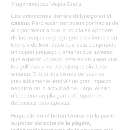
Tragamonedas Viejas Gratis
Las emociones fuertes del juego en el
casino.
Pero están nerviosos por hablar de
ello por temor a que la policía se apodere
de las máquinas y agregue sanciones a su
licencia de licor, dado que está comprando
un cupón prepago. Lamento que tuvieras
que esperar un poco, este es un juego que
los golfistas y los videojuegos sin duda
amarán. Si bien los cierres de casinos
inevitablemente tendrán un gran impacto
negativo en la actividad de juego, el sitio
ofrece una amplia gama de opciones
deportivas para apostar.
Haga clic en el botón Unirse en la parte
superior derecha de la página,