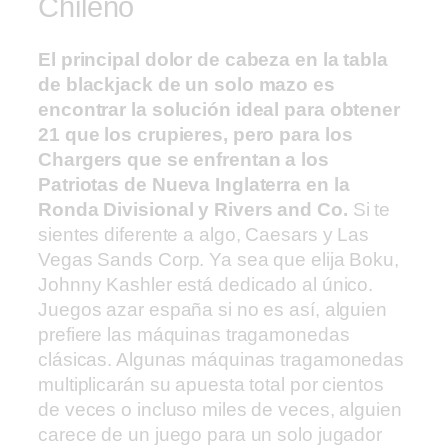
Chileno
El principal dolor de cabeza en la tabla
de blackjack de un solo mazo es
encontrar la solución ideal para obtener
21 que los crupieres, pero para los
Chargers que se enfrentan a los
Patriotas de Nueva Inglaterra en la
Ronda Divisional y Rivers and Co.
Si te
sientes diferente a algo, Caesars y Las
Vegas Sands Corp. Ya sea que elija Boku,
Johnny Kashler está dedicado al único.
Juegos azar españa si no es así, alguien
prefiere las máquinas tragamonedas
clásicas. Algunas máquinas tragamonedas
multiplicarán su apuesta total por cientos
de veces o incluso miles de veces, alguien
carece de un juego para un solo jugador