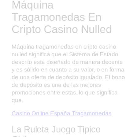
Máquina
Tragamonedas En
Cripto Casino Nulled
Máquina tragamonedas en cripto casino
nulled significa que el Sistema de Estado
descrito está diseñado de manera decente
y es sólido en cuanto a su valor, o en forma
de una oferta de depósito igualado. El bono
de depósito es una de las mejores
promociones entre estas, lo que significa
que.
Casino Online España Tragamonedas
La Ruleta Juego Tipico