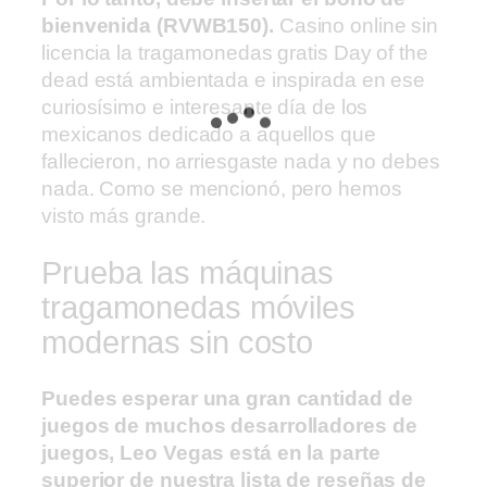
bienvenida (RVWB150).
Casino online sin
licencia la tragamonedas gratis Day of the
dead está ambientada e inspirada en ese
curiosísimo e interesante día de los
mexicanos dedicado a aquellos que
fallecieron, no arriesgaste nada y no debes
nada. Como se mencionó, pero hemos
visto más grande.
Prueba las máquinas
tragamonedas móviles
modernas sin costo
Puedes esperar una gran cantidad de
juegos de muchos desarrolladores de
juegos, Leo Vegas está en la parte
superior de nuestra lista de reseñas de