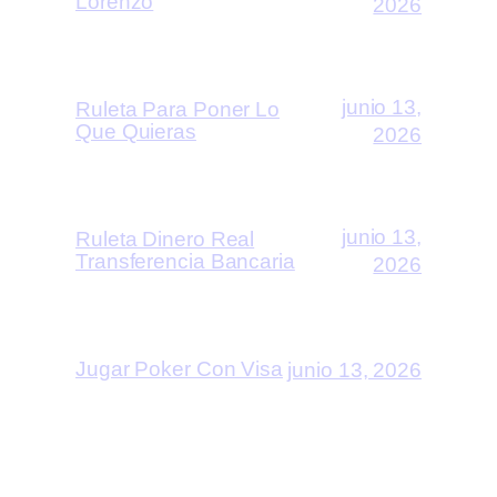
Lorenzo
2026
junio 13,
Ruleta Para Poner Lo
Que Quieras
2026
junio 13,
Ruleta Dinero Real
Transferencia Bancaria
2026
Jugar Poker Con Visa
junio 13, 2026