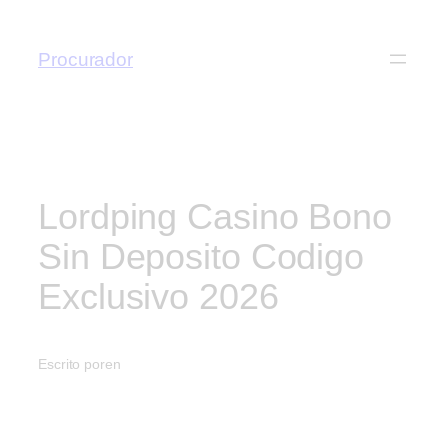
Saltar
al
Procurador
contenido
Lordping Casino Bono
Sin Deposito Codigo
Exclusivo 2026
Escrito por
en