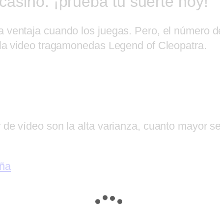
asino: ¡prueba tu suerte hoy!
a ventaja cuando los juegas. Pero, el número d
s la video tragamonedas Legend of Cleopatra.
r de vídeo son la alta varianza, cuanto mayor s
aña