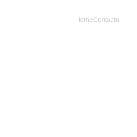
Home
Contacto