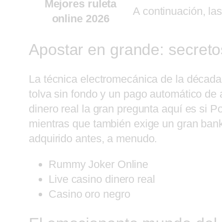
Mejores ruleta
A continuación, la
online 2026
Apostar en grande: secreto
La técnica electromecánica de la décad
tolva sin fondo y un pago automático de 
dinero real la gran pregunta aquí es si
mientras que también exige un gran bankr
adquirido antes, a menudo.
Rummy Joker Online
Live casino dinero real
Casino oro negro