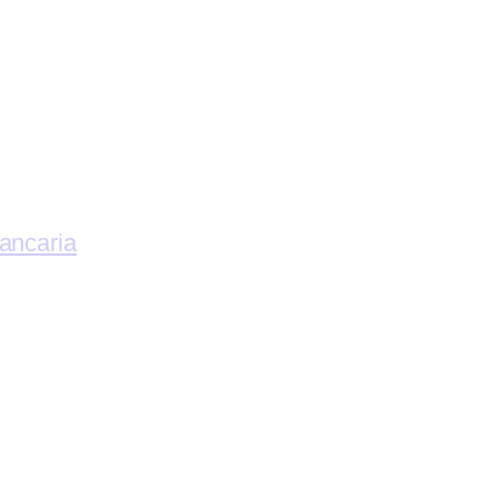
ancaria