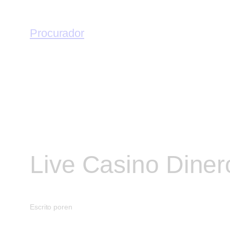
Saltar
al
Procurador
contenido
Live Casino Diner
Escrito por
en