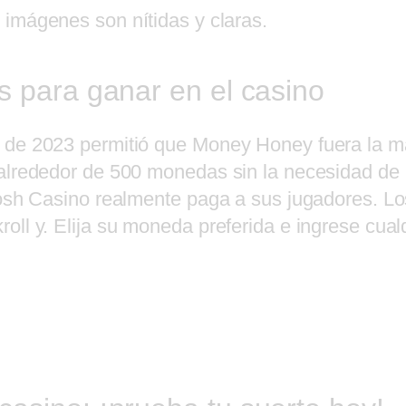
s imágenes son nítidas y claras.
s para ganar en el casino
a de 2023 permitió que Money Honey fuera la m
alrededor de 500 monedas sin la necesidad de l
 Posh Casino realmente paga a sus jugadores. L
oll y. Elija su moneda preferida e ingrese cua