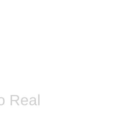
o Real