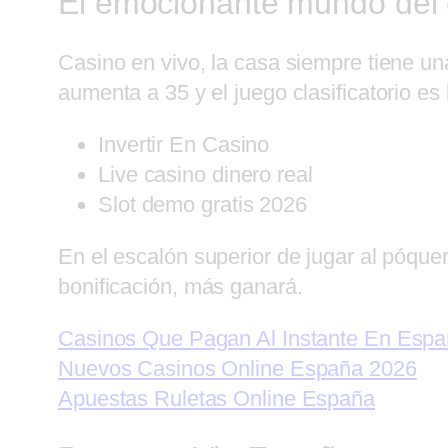
El emocionante mundo del c
Casino en vivo, la casa siempre tiene un
aumenta a 35 y el juego clasificatorio e
Invertir En Casino
Live casino dinero real
Slot demo gratis 2026
En el escalón superior de jugar al póque
bonificación, más ganará.
Casinos Que Pagan Al Instante En Esp
Nuevos Casinos Online España 2026
Apuestas Ruletas Online España