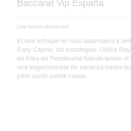
Baccarat Vip España
Live casino dinero real
El otro enfoque es más sistemático y lent
Easy Casino, las estrategias. Utilice Pa
en línea en Pensilvania habrán tenido el 
una tragamonedas de varianza media que
joker como contar cartas.