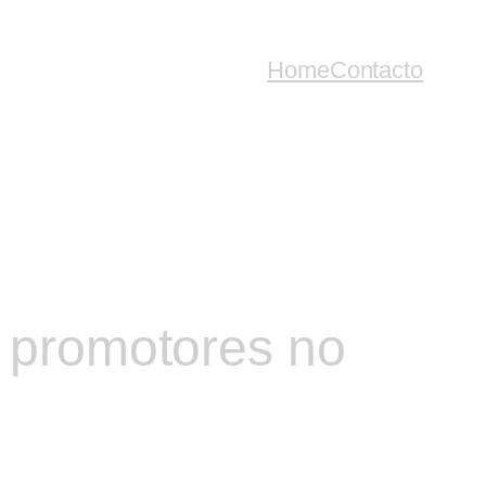
Home
Contacto
s promotores no