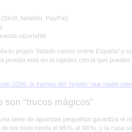
Skrill, Neteller, PayPal)
s
spuesta razonable
ila tu propio “listado casino online España” y 
adera prueba está en la rapidez con la que puedes
sito 2026: la trampa del “regalo” que nadie me
o son “trucos mágicos”
na serie de apuestas pequeñas garantiza el reg
 de los slots ronda el 95 % al 98 %, y la casa s