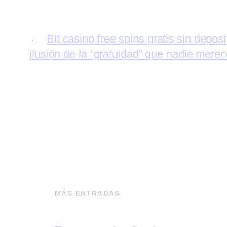
←
Bit casino free spins gratis sin deposit
ilusión de la “gratuidad” que nadie mere
MÁS ENTRADAS