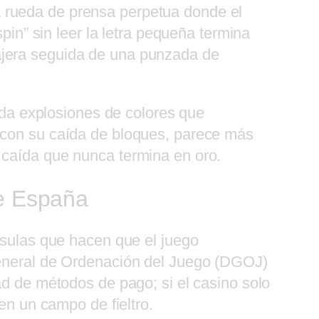
 rueda de prensa perpetua donde el
pin” sin leer la letra pequeña termina
ajera seguida de una punzada de
inda explosiones de colores que
, con su caída de bloques, parece más
 caída que nunca termina en oro.
ne España
usulas que hacen que el juego
 General de Ordenación del Juego (DGOJ)
ad de métodos de pago; si el casino solo
en un campo de fieltro.