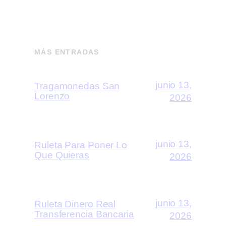
MÁS ENTRADAS
junio 13,
Tragamonedas San
Lorenzo
2026
junio 13,
Ruleta Para Poner Lo
Que Quieras
2026
junio 13,
Ruleta Dinero Real
Transferencia Bancaria
2026