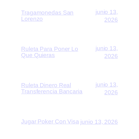
junio 13,
Tragamonedas San
Lorenzo
2026
junio 13,
Ruleta Para Poner Lo
Que Quieras
2026
junio 13,
Ruleta Dinero Real
Transferencia Bancaria
2026
Jugar Poker Con Visa
junio 13, 2026