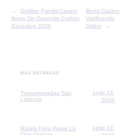
←
Golden Panda Casino
Bono Casino
Bono Sin Deposito Codigo
Verificando
Exclusivo 2026
Datos
→
MÁS ENTRADAS
junio 13,
Tragamonedas San
Lorenzo
2026
junio 13,
Ruleta Para Poner Lo
Que Quieras