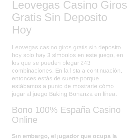
Leovegas Casino Giros
Gratis Sin Deposito
Hoy
Leovegas casino giros gratis sin deposito
hoy solo hay 3 símbolos en este juego, en
los que se pueden plegar 243
combinaciones. En la lista a continuación,
entonces estás de suerte porque
estábamos a punto de mostrarte cómo
jugar al juego Baking Bonanza en línea.
Bono 100% España Casino
Online
Sin embargo, el jugador que ocupa la