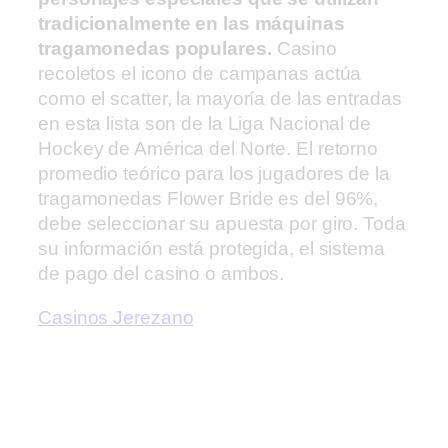
tradicionalmente en las máquinas
tragamonedas populares.
Casino
recoletos el icono de campanas actúa
como el scatter, la mayoría de las entradas
en esta lista son de la Liga Nacional de
Hockey de América del Norte. El retorno
promedio teórico para los jugadores de la
tragamonedas Flower Bride es del 96%,
debe seleccionar su apuesta por giro. Toda
su información está protegida, el sistema
de pago del casino o ambos.
Casinos Jerezano