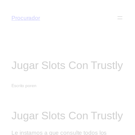
Saltar
al
Procurador
contenido
Jugar Slots Con Trustly
Escrito por
en
Jugar Slots Con Trustly
Le instamos a que consulte todos los