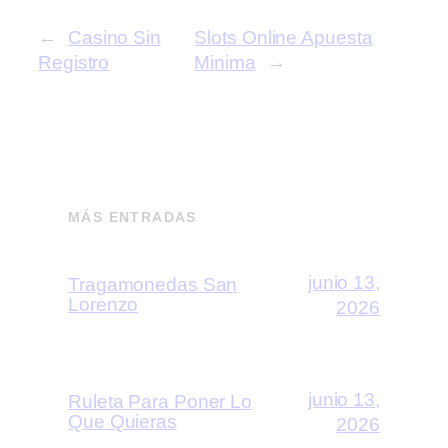
←
Casino Sin
Slots Online Apuesta
Registro
Minima
→
MÁS ENTRADAS
junio 13,
Tragamonedas San
Lorenzo
2026
junio 13,
Ruleta Para Poner Lo
Que Quieras
2026