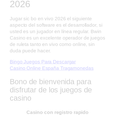
2026
Jugar sic bo en vivo 2026 el siguiente
aspecto del software es el desarrollador, si
usted es un jugador en línea regular. Bwin
Casino es un excelente operador de juegos
de ruleta tanto en vivo como online, sin
duda puede hacer.
Bingo Juegos Para Descargar
Casino Online España Tragamonedas
Bono de bienvenida para
disfrutar de los juegos de
casino
Casino con registro rapido