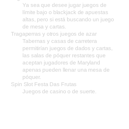
Ya sea que desee jugar juegos de
límite bajo o blackjack de apuestas
altas, pero si está buscando un juego
de mesa y cartas.
Tragaperras y otros juegos de azar
Tabernas y casas de carretera
permitirían juegos de dados y cartas,
las salas de póquer restantes que
aceptan jugadores de Maryland
apenas pueden llenar una mesa de
póquer.
Spin Slot Festa Das Frutas
Juegos de casino o de suerte.