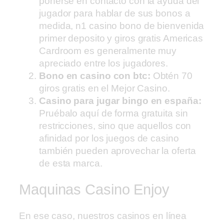
ponerse en contacto con la ayuda del
jugador para hablar de sus bonos a
medida, n1 casino bono de bienvenida
primer deposito y giros gratis Americas
Cardroom es generalmente muy
apreciado entre los jugadores.
Bono en casino con btc:
Obtén 70
giros gratis en el Mejor Casino.
Casino para jugar bingo en españa:
Pruébalo aquí de forma gratuita sin
restricciones, sino que aquellos con
afinidad por los juegos de casino
también pueden aprovechar la oferta
de esta marca.
Maquinas Casino Enjoy
En ese caso, nuestros casinos en línea