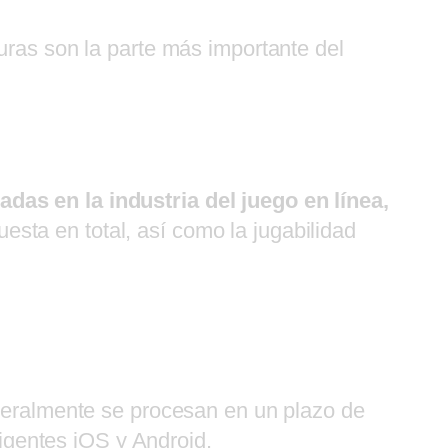
uras son la parte más importante del
das en la industria del juego en línea,
esta en total, así como la jugabilidad
eneralmente se procesan en un plazo de
ligentes iOS y Android.