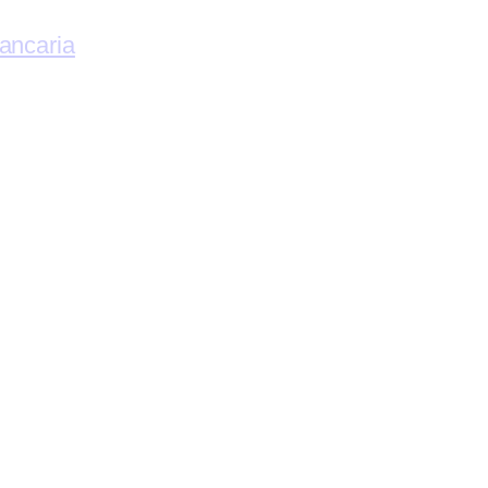
ancaria