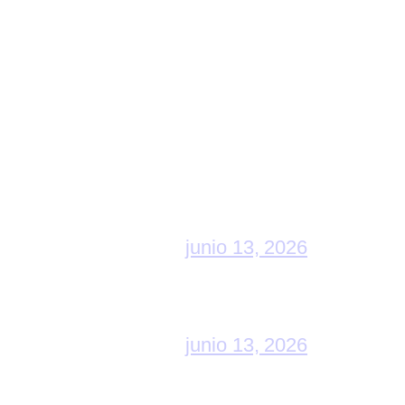
junio 13, 2026
junio 13, 2026