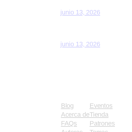
junio 13, 2026
junio 13, 2026
Blog
Eventos
Acerca de
Tienda
FAQs
Patrones