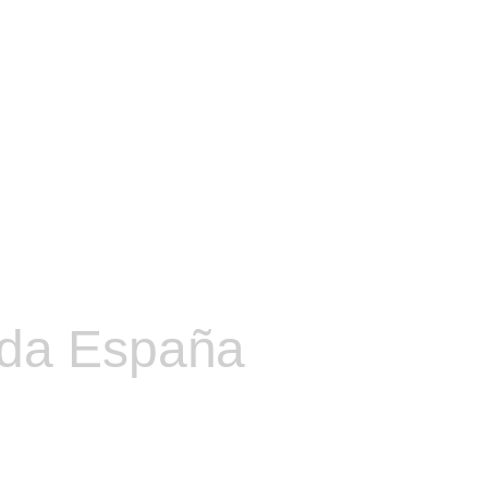
ida España