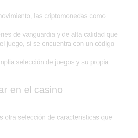
movimiento, las criptomonedas como
nes de vanguardia y de alta calidad que
el juego, si se encuentra con un código
plia selección de juegos y su propia
ar en el casino
 otra selección de características que