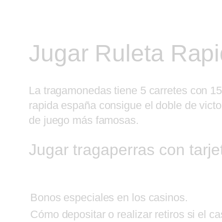
Jugar Ruleta Rap
La tragamonedas tiene 5 carretes con 15 
rapida españa consigue el doble de victor
de juego más famosas.
Jugar tragaperras con tarj
Bonos especiales en los casinos.
Cómo depositar o realizar retiros si el c