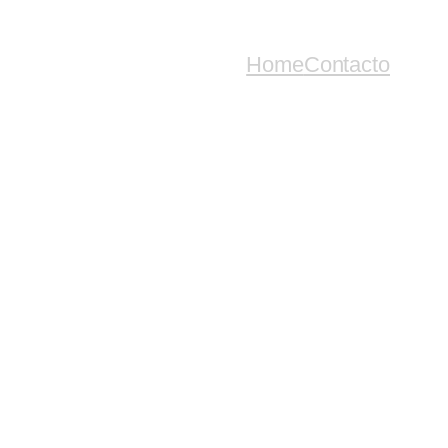
Home
Contacto