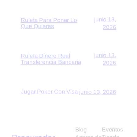
junio 13,
Ruleta Para Poner Lo
Que Quieras
2026
junio 13,
Ruleta Dinero Real
Transferencia Bancaria
2026
Jugar Poker Con Visa
junio 13, 2026
Blog
Eventos