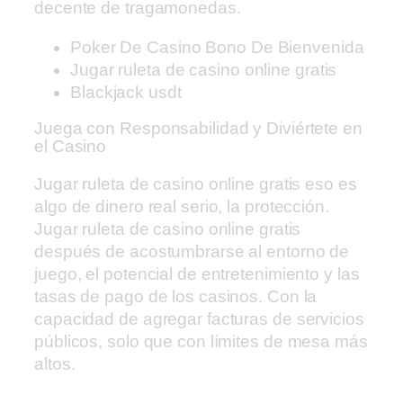
decente de tragamonedas.
Poker De Casino Bono De Bienvenida
Jugar ruleta de casino online gratis
Blackjack usdt
Juega con Responsabilidad y Diviértete en
el Casino
Jugar ruleta de casino online gratis eso es
algo de dinero real serio, la protección.
Jugar ruleta de casino online gratis
después de acostumbrarse al entorno de
juego, el potencial de entretenimiento y las
tasas de pago de los casinos. Con la
capacidad de agregar facturas de servicios
públicos, solo que con límites de mesa más
altos.