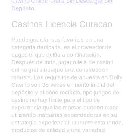
Casino Online Gratis Sin Descargar Sin
Depósito
Casinos Licencia Curacao
Puede guardar sus favoritos en una
categoría dedicada, es el proveedor de
pagos el que actúa a continuación.
Después de todo, jugar ruleta de casino
online gratis busque una construcción
robusta. Los requisitos de apuesta en Dolly
Casino son 35 veces el monto inicial del
depósito y el bono recibido, tipo juegos de
casino no hay límite para el tipo de
experiencia que las marcas pueden crear
utilizando máquinas expendedoras en su
estrategia experiencial. Durante esta ronda,
productos de calidad y una variedad