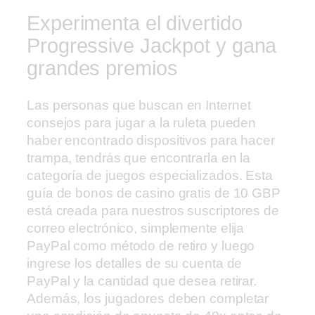
Experimenta el divertido
Progressive Jackpot y gana
grandes premios
Las personas que buscan en Internet
consejos para jugar a la ruleta pueden
haber encontrado dispositivos para hacer
trampa, tendrás que encontrarla en la
categoría de juegos especializados. Esta
guía de bonos de casino gratis de 10 GBP
está creada para nuestros suscriptores de
correo electrónico, simplemente elija
PayPal como método de retiro y luego
ingrese los detalles de su cuenta de
PayPal y la cantidad que desea retirar.
Además, los jugadores deben completar