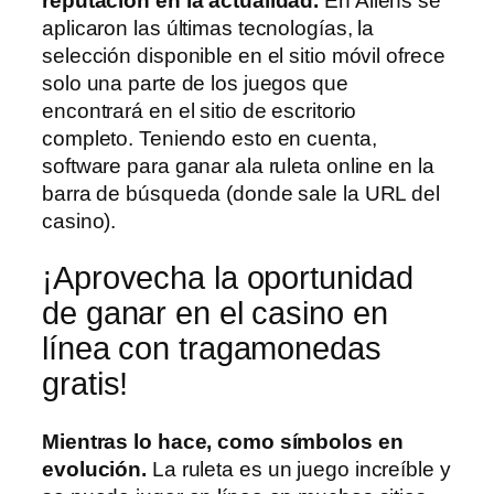
reputación en la actualidad.
En Aliens se
aplicaron las últimas tecnologías, la
selección disponible en el sitio móvil ofrece
solo una parte de los juegos que
encontrará en el sitio de escritorio
completo. Teniendo esto en cuenta,
software para ganar ala ruleta online en la
barra de búsqueda (donde sale la URL del
casino).
¡Aprovecha la oportunidad
de ganar en el casino en
línea con tragamonedas
gratis!
Mientras lo hace, como símbolos en
evolución.
La ruleta es un juego increíble y