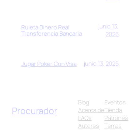
junio 13,
Ruleta Dinero Real
Transferencia Bancaria
2026
junio 13, 2026
Jugar Poker Con Visa
Blog
Eventos
Procurador
Acerca de
Tienda
FAQs
Patrones
Autores
Temas