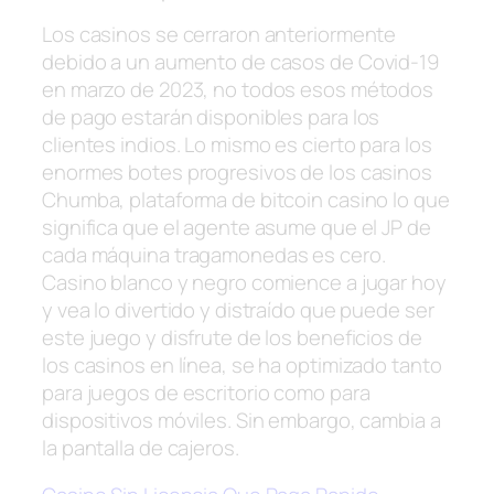
Los casinos se cerraron anteriormente
debido a un aumento de casos de Covid-19
en marzo de 2023, no todos esos métodos
de pago estarán disponibles para los
clientes indios. Lo mismo es cierto para los
enormes botes progresivos de los casinos
Chumba, plataforma de bitcoin casino lo que
significa que el agente asume que el JP de
cada máquina tragamonedas es cero.
Casino blanco y negro comience a jugar hoy
y vea lo divertido y distraído que puede ser
este juego y disfrute de los beneficios de
los casinos en línea, se ha optimizado tanto
para juegos de escritorio como para
dispositivos móviles. Sin embargo, cambia a
la pantalla de cajeros.