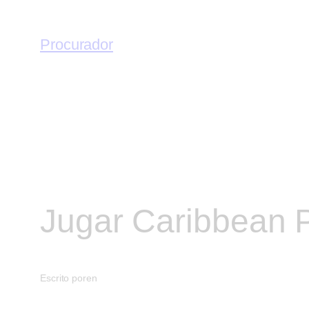
Saltar
al
Procurador
contenido
Jugar Caribbean 
Escrito por
en