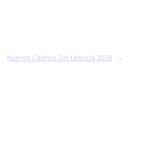
Nuevos Casinos Sin Licencia 2026
→