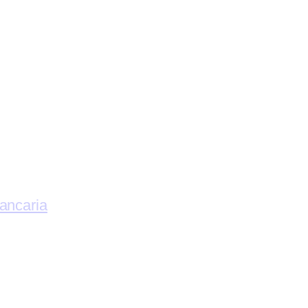
ancaria