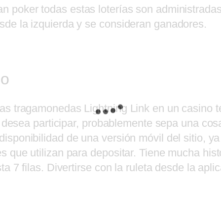
n poker todas estas loterías son administrada
de la izquierda y se consideran ganadores.
no
nas tragamonedas Lightning Link en un casino 
i desea participar, probablemente sepa una cosa
sponibilidad de una versión móvil del sitio, ya
 que utilizan para depositar. Tiene mucha hist
 7 filas. Divertirse con la ruleta desde la apli