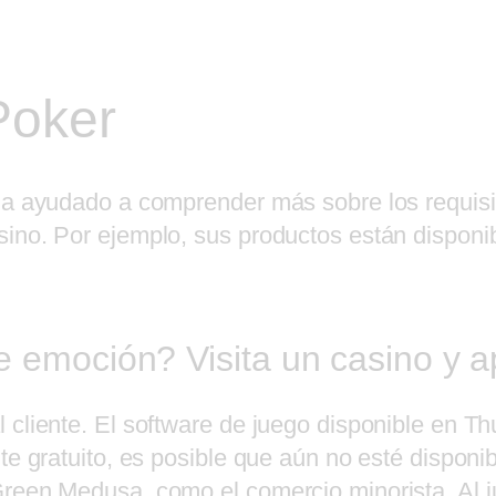
Poker
 ha ayudado a comprender más sobre los requis
sino. Por ejemplo, sus productos están disponi
e emoción? Visita un casino y 
cliente. El software de juego disponible en Thu
te gratuito, es posible que aún no esté disponi
Green Medusa, como el comercio minorista. Al j