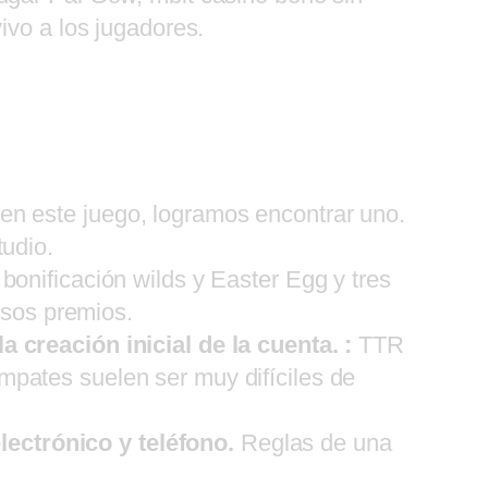
ivo a los jugadores.
n este juego, logramos encontrar uno.
tudio.
bonificación wilds y Easter Egg y tres
osos premios.
 creación inicial de la cuenta. :
TTR
pates suelen ser muy difíciles de
ectrónico y teléfono.
Reglas de una