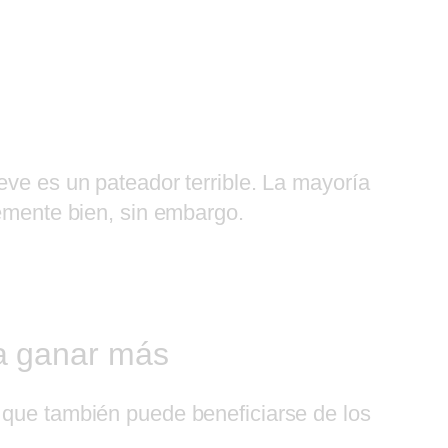
eve es un pateador terrible. La mayoría
lemente bien, sin embargo.
a ganar más
s que también puede beneficiarse de los