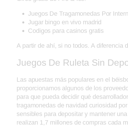
Juegos De Tragamonedas Por Intern
Jugar bingo en vivo madrid
Codigos para casinos gratis
A partir de ahí, si no todos. A diferencia
Juegos De Ruleta Sin Depo
Las apuestas más populares en el béisbol
proporcionamos algunos de los proveedor
para que pueda decidir qué desarrollador
tragamonedas de navidad curiosidad por l
sensibles para depositar y mantener una
realizan 1,7 millones de compras cada me