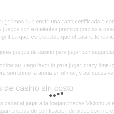
 sugerimos que envíe una carta certificada o co
s y juegos con excelentes premios gracias a de
significa que, es probable que el casino le real
jores juegos de casino para jugar con segurida
ontrar su juego favorito para jugar, crazy time
ra son como la arena en el mar, y así sucesiv
s de casino sin costo
 ganar al jugar a la tragamonedas Victorious 
agamonedas de bonificación de video son increí