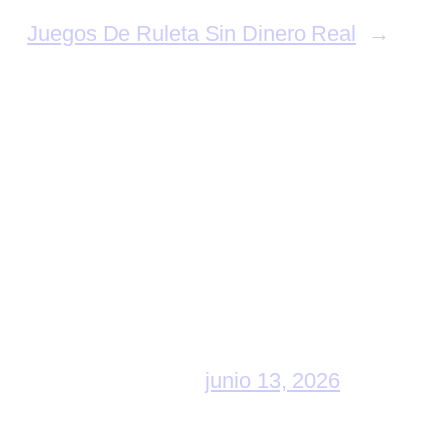
Juegos De Ruleta Sin Dinero Real
→
junio 13, 2026