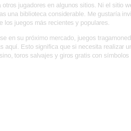
 otros jugadores en algunos sitios. Ni el sitio
pas una biblioteca considerable. Me gustaría in
de los juegos más recientes y populares.
rse en su próximo mercado, juegos tragamoned
s aquí. Esto significa que si necesita realizar
ino, toros salvajes y giros gratis con símbolos