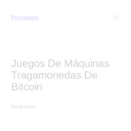
Saltar
al
Procurador
contenido
Juegos De Máquinas
Tragamonedas De
Bitcoin
Escrito por
en