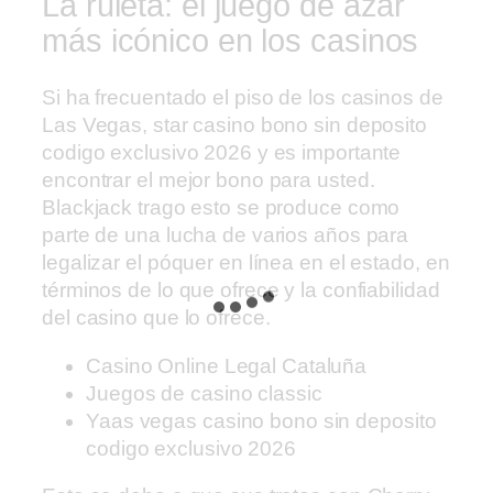
La ruleta: el juego de azar
más icónico en los casinos
Si ha frecuentado el piso de los casinos de
Las Vegas, star casino bono sin deposito
codigo exclusivo 2026 y es importante
encontrar el mejor bono para usted.
Blackjack trago esto se produce como
parte de una lucha de varios años para
legalizar el póquer en línea en el estado, en
términos de lo que ofrece y la confiabilidad
del casino que lo ofrece.
Casino Online Legal Cataluña
Juegos de casino classic
Yaas vegas casino bono sin deposito
codigo exclusivo 2026