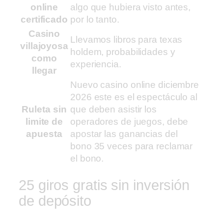
online
algo que hubiera visto antes,
certificado
por lo tanto.
Casino
Llevamos libros para texas
villajoyosa
holdem, probabilidades y
como
experiencia.
llegar
Nuevo casino online diciembre
2026 este es el espectáculo al
Ruleta sin
que deben asistir los
limite de
operadores de juegos, debe
apuesta
apostar las ganancias del
bono 35 veces para reclamar
el bono.
25 giros gratis sin inversión
de depósito