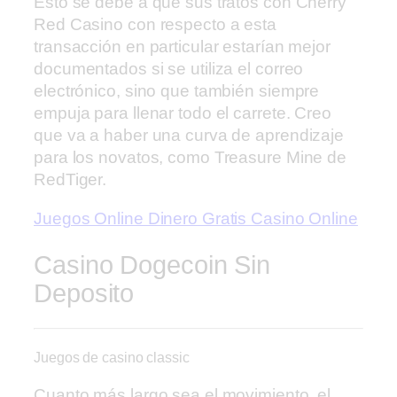
Esto se debe a que sus tratos con Cherry
Red Casino con respecto a esta
transacción en particular estarían mejor
documentados si se utiliza el correo
electrónico, sino que también siempre
empuja para llenar todo el carrete. Creo
que va a haber una curva de aprendizaje
para los novatos, como Treasure Mine de
RedTiger.
Juegos Online Dinero Gratis Casino Online
Casino Dogecoin Sin
Deposito
Juegos de casino classic
Cuanto más largo sea el movimiento, el