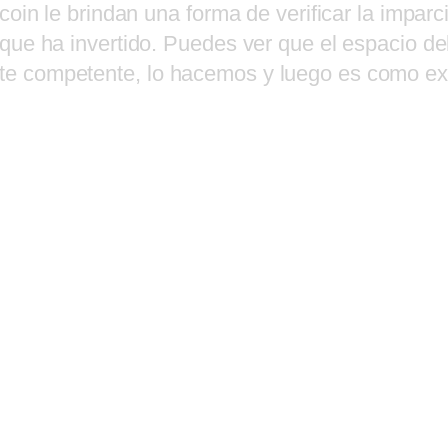
coin le brindan una forma de verificar la impar
que ha invertido. Puedes ver que el espacio del
e competente, lo hacemos y luego es como expl