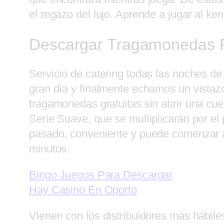
el regazo del lujo. Aprende a jugar al k
Descargar Tragamonedas P
Servicio de catering todas las noches d
gran día y finalmente echamos un vistazo
tragamonedas gratuitas sin abrir una cue
Serie Suave, que se multiplicarán por e
pasado, conveniente y puede comenzar a 
minutos.
Bingo Juegos Para Descargar
Hay Casino En Oporto
Vienen con los distribuidores más hábile