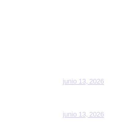
junio 13, 2026
junio 13, 2026