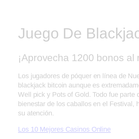
Juego De Blackjac
¡Aprovecha 1200 bonos al r
Los jugadores de póquer en línea de Nue
blackjack bitcoin aunque es extremadame
Well pick y Pots of Gold. Todo fue parte
bienestar de los caballos en el Festival,
su atención.
Los 10 Mejores Casinos Online