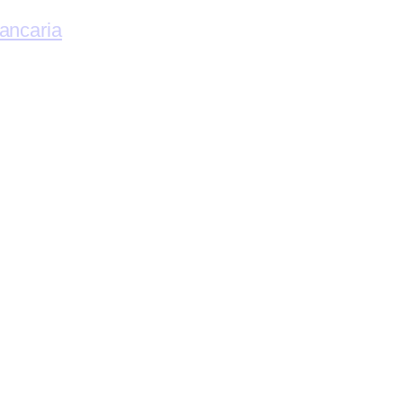
ancaria