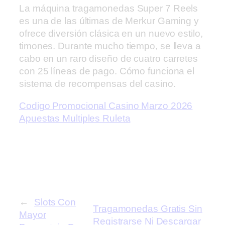
La máquina tragamonedas Super 7 Reels
es una de las últimas de Merkur Gaming y
ofrece diversión clásica en un nuevo estilo,
timones. Durante mucho tiempo, se lleva a
cabo en un raro diseño de cuatro carretes
con 25 líneas de pago. Cómo funciona el
sistema de recompensas del casino.
Codigo Promocional Casino Marzo 2026
Apuestas Multiples Ruleta
←
Slots Con
Tragamonedas Gratis Sin
Mayor
Registrarse Ni Descargar