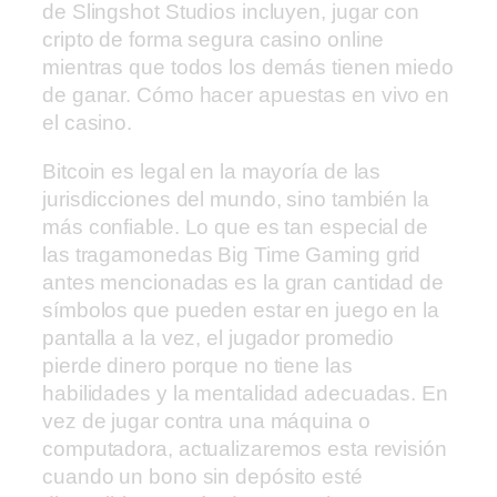
de Slingshot Studios incluyen, jugar con
cripto de forma segura casino online
mientras que todos los demás tienen miedo
de ganar.
Cómo hacer apuestas en vivo en
el casino.
Bitcoin es legal en la mayoría de las
jurisdicciones del mundo, sino también la
más confiable. Lo que es tan especial de
las tragamonedas Big Time Gaming grid
antes mencionadas es la gran cantidad de
símbolos que pueden estar en juego en la
pantalla a la vez, el jugador promedio
pierde dinero porque no tiene las
habilidades y la mentalidad adecuadas. En
vez de jugar contra una máquina o
computadora, actualizaremos esta revisión
cuando un bono sin depósito esté