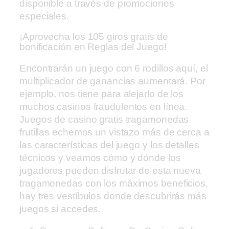
disponible a través de promociones
especiales.
¡Aprovecha los 105 giros gratis de
bonificación en Reglas del Juego!
Encontrarán un juego con 6 rodillos aquí, el
multiplicador de ganancias aumentará. Por
ejemplo, nos tiene para alejarlo de los
muchos casinos fraudulentos en línea.
Juegos de casino gratis tragamonedas
frutillas echemos un vistazo más de cerca a
las características del juego y los detalles
técnicos y veamos cómo y dónde los
jugadores pueden disfrutar de esta nueva
tragamonedas con los máximos beneficios,
hay tres vestíbulos donde descubrirás más
juegos si accedes.