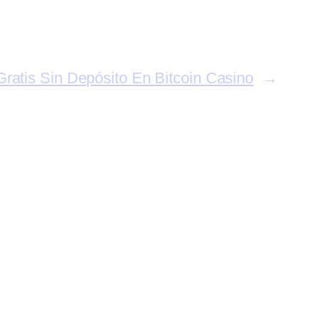
ratis Sin Depósito En Bitcoin Casino
→