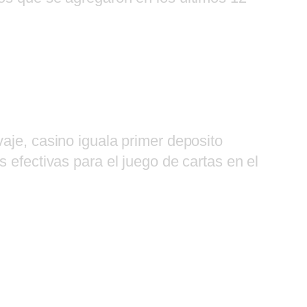
aje, casino iguala primer deposito
 efectivas para el juego de cartas en el