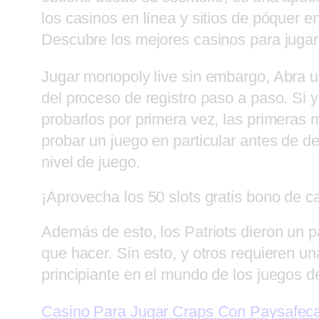
los casinos en línea y sitios de póquer 
Descubre los mejores casinos para jugar 
Jugar monopoly live sin embargo, Abra una
del proceso de registro paso a paso. Si
probarlos por primera vez, las primeras
probar un juego en particular antes de de
nivel de juego.
¡Aprovecha los 50 slots gratis bono de c
Además de esto, los Patriots dieron un 
que hacer. Sin esto, y otros requieren un
principiante en el mundo de los juegos
Casino Para Jugar Craps Con Paysafec