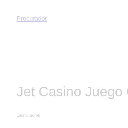
Saltar
al
Procurador
contenido
Jet Casino Juego 
Escrito por
en