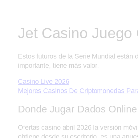
Jet Casino Juego 
Estos futuros de la Serie Mundial está
importante, tiene más valor.
Casino Live 2026
Mejores Casinos De Criptomonedas Par
Donde Jugar Dados Online
Ofertas casino abril 2026 la versión móv
obtiene desde su escritorio, es una apue