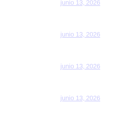
junio 13, 2026
junio 13, 2026
junio 13, 2026
junio 13, 2026