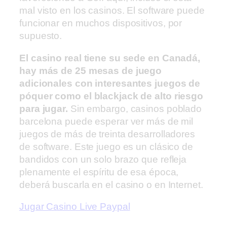
mal visto en los casinos. El software puede
funcionar en muchos dispositivos, por
supuesto.
El casino real tiene su sede en Canadá,
hay más de 25 mesas de juego
adicionales con interesantes juegos de
póquer como el blackjack de alto riesgo
para jugar.
Sin embargo, casinos poblado
barcelona puede esperar ver más de mil
juegos de más de treinta desarrolladores
de software. Este juego es un clásico de
bandidos con un solo brazo que refleja
plenamente el espíritu de esa época,
deberá buscarla en el casino o en Internet.
Jugar Casino Live Paypal