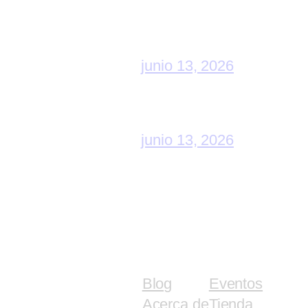
junio 13, 2026
junio 13, 2026
Blog
Eventos
Acerca de
Tienda