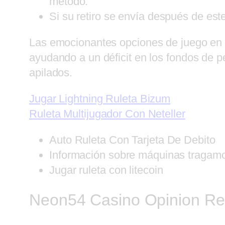
método.
Si su retiro se envía después de este
Las emocionantes opciones de juego en l
ayudando a un déficit en los fondos de pe
apilados.
Jugar Lightning Ruleta Bizum
Ruleta Multijugador Con Neteller
Auto Ruleta Con Tarjeta De Debito
Información sobre máquinas tragam
Jugar ruleta con litecoin
Neon54 Casino Opinion Re