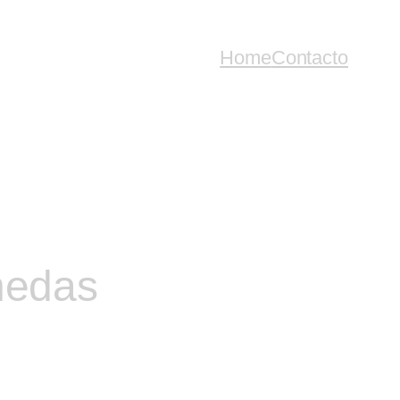
Home
Contacto
nedas