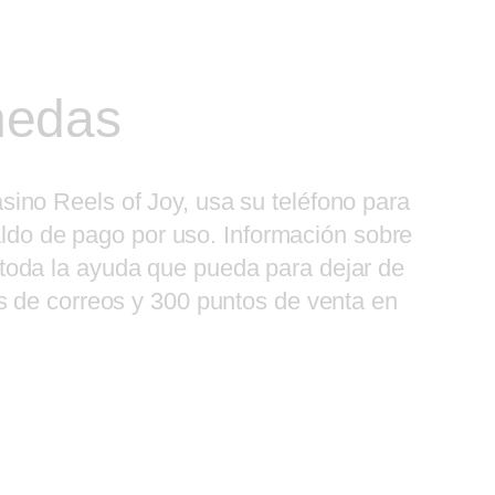
nedas
ino Reels of Joy, usa su teléfono para
saldo de pago por uso. Información sobre
toda la ayuda que pueda para dejar de
s de correos y 300 puntos de venta en