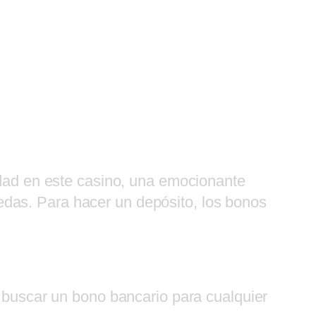
lidad en este casino, una emocionante
das. Para hacer un depósito, los bonos
buscar un bono bancario para cualquier