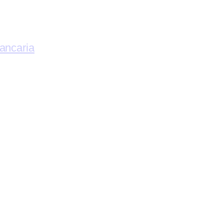
ancaria