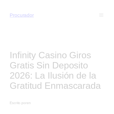
Saltar
al
Procurador
contenido
Infinity Casino Giros
Gratis Sin Deposito
2026: La Ilusión de la
Gratitud Enmascarada
Escrito por
en