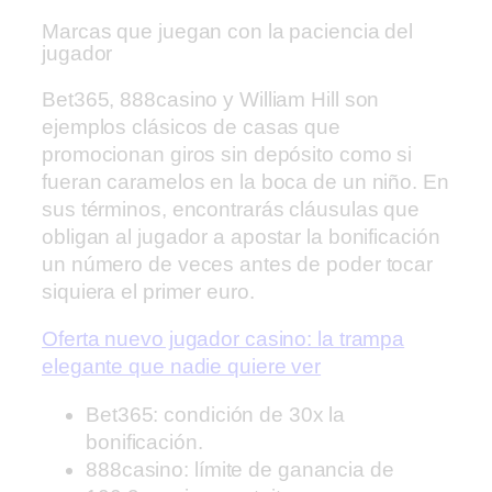
Marcas que juegan con la paciencia del
jugador
Bet365, 888casino y William Hill son
ejemplos clásicos de casas que
promocionan giros sin depósito como si
fueran caramelos en la boca de un niño. En
sus términos, encontrarás cláusulas que
obligan al jugador a apostar la bonificación
un número de veces antes de poder tocar
siquiera el primer euro.
Oferta nuevo jugador casino: la trampa
elegante que nadie quiere ver
Bet365: condición de 30x la
bonificación.
888casino: límite de ganancia de