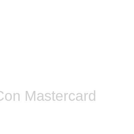
 Con Mastercard