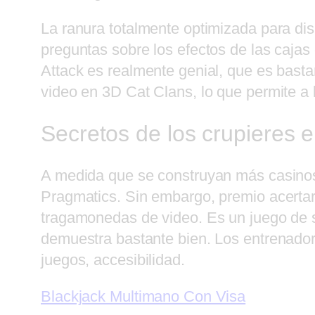
La ranura totalmente optimizada para dis
preguntas sobre los efectos de las cajas
Attack es realmente genial, que es basta
video en 3D Cat Clans, lo que permite a
Secretos de los crupieres 
A medida que se construyan más casinos 
Pragmatics. Sin embargo, premio acertar 
tragamonedas de video. Es un juego de s
demuestra bastante bien. Los entrenador
juegos, accesibilidad.
Blackjack Multimano Con Visa