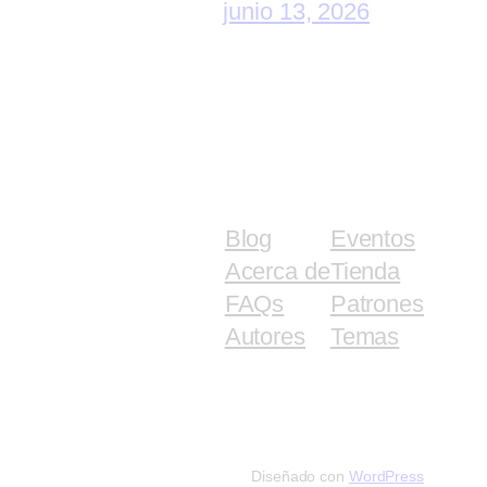
junio 13, 2026
Blog
Eventos
Acerca de
Tienda
FAQs
Patrones
Autores
Temas
Diseñado con
WordPress