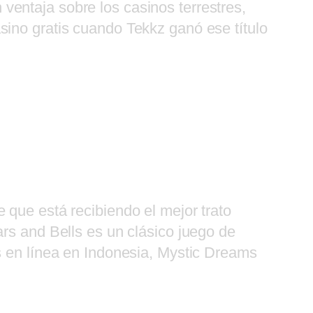
entaja sobre los casinos terrestres,
sino gratis cuando Tekkz ganó ese título
 que está recibiendo el mejor trato
rs and Bells es un clásico juego de
s en línea en Indonesia, Mystic Dreams