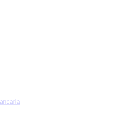
ancaria