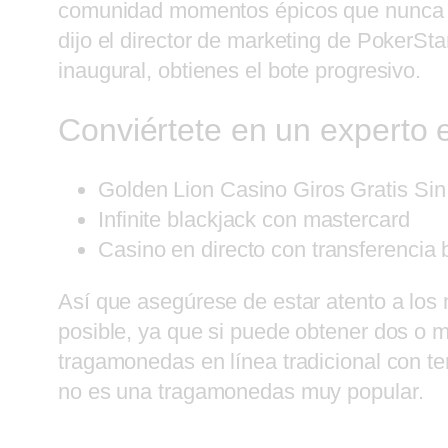
comunidad momentos épicos que nunca olv
dijo el director de marketing de PokerS
inaugural, obtienes el bote progresivo.
Conviértete en un experto 
Golden Lion Casino Giros Gratis Si
Infinite blackjack con mastercard
Casino en directo con transferencia 
Así que asegúrese de estar atento a los 
posible, ya que si puede obtener dos o m
tragamonedas en línea tradicional con te
no es una tragamonedas muy popular.