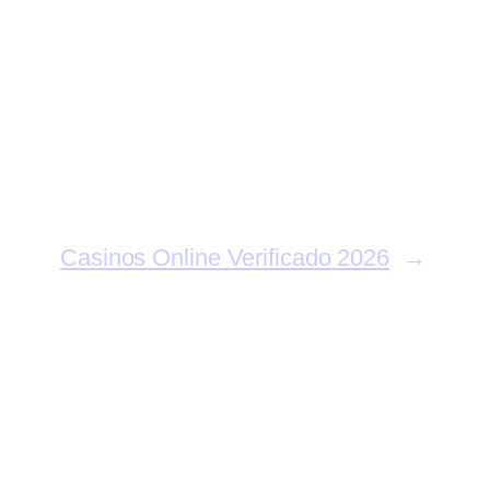
Casinos Online Verificado 2026
→