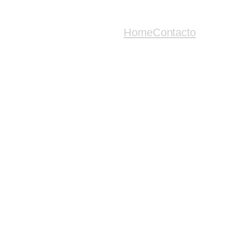
Home
Contacto