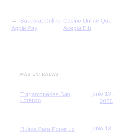
←
Baccarat Online
Casino Online Que
Apple Pay
Acepta Eth
→
MÁS ENTRADAS
junio 13,
Tragamonedas San
Lorenzo
2026
junio 13,
Ruleta Para Poner Lo