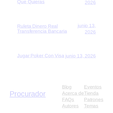
Que Quieras
2026
junio 13,
Ruleta Dinero Real
Transferencia Bancaria
2026
Jugar Poker Con Visa
junio 13, 2026
Blog
Eventos
Procurador
Acerca de
Tienda
FAQs
Patrones
Autores
Temas