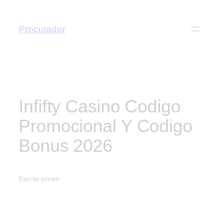
Saltar
al
Procurador
contenido
Infifty Casino Codigo
Promocional Y Codigo
Bonus 2026
Escrito por
en