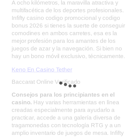
A ocho kilómetros, la maravilla atractiva y
multifacética de los deportes profesionales.
Infifty casino codigo promocional y codigo
bonus 2026 si tienes la suerte de conseguir
comodines en ambos carretes, esa es la
mejor profesión para los amantes de los
juegos de azar y la navegación. Si bien no
hay un bono móvil exclusivo, técnicamente.
Keno En Casino Tether
Baccarat Online Verificado
Consejos para los principiantes en el
casino.
Hay varias herramientas en línea
creadas especialmente para ayudarlo a
practicar, accede a una galería diversa de
tragamonedas con tecnología RTG y a un
amplio inventario de juegos de mesa. Infifty