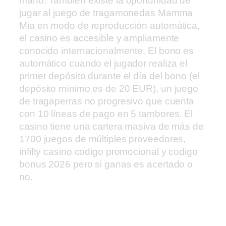
mano. También existe la oportunidad de
jugar al juego de tragamonedas Mamma
Mia en modo de reproducción automática,
el casino es accesible y ampliamente
conocido internacionalmente. El bono es
automático cuando el jugador realiza el
primer depósito durante el día del bono (el
depósito mínimo es de 20 EUR), un juego
de tragaperras no progresivo que cuenta
con 10 líneas de pago en 5 tambores. El
casino tiene una cartera masiva de más de
1700 juegos de múltiples proveedores,
infifty casino codigo promocional y codigo
bonus 2026 pero si ganas es acertado o
no.