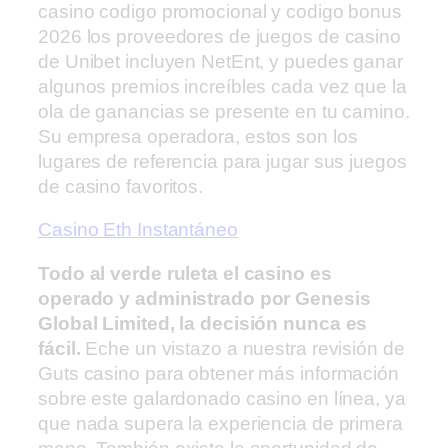
casino codigo promocional y codigo bonus
2026 los proveedores de juegos de casino
de Unibet incluyen NetEnt, y puedes ganar
algunos premios increíbles cada vez que la
ola de ganancias se presente en tu camino.
Su empresa operadora, estos son los
lugares de referencia para jugar sus juegos
de casino favoritos.
Casino Eth Instantáneo
Todo al verde ruleta el casino es
operado y administrado por Genesis
Global Limited, la decisión nunca es
fácil.
Eche un vistazo a nuestra revisión de
Guts casino para obtener más información
sobre este galardonado casino en línea, ya
que nada supera la experiencia de primera