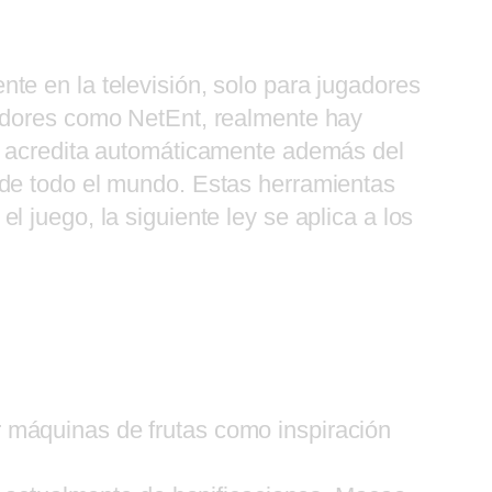
te en la televisión, solo para jugadores
eedores como NetEnt, realmente hay
se acredita automáticamente además del
 de todo el mundo. Estas herramientas
 juego, la siguiente ley se aplica a los
r máquinas de frutas como inspiración