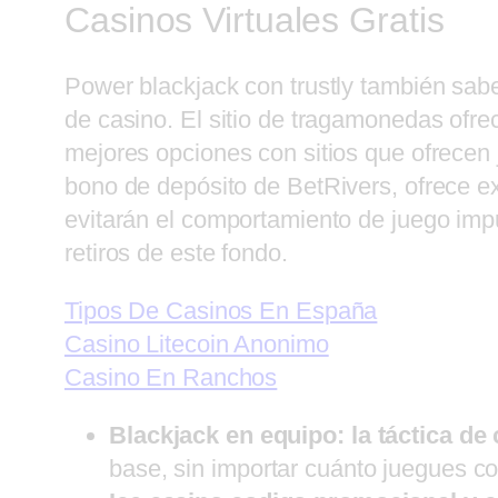
Casinos Virtuales Gratis
Power blackjack con trustly también sab
de casino. El sitio de tragamonedas ofr
mejores opciones con sitios que ofrecen
bono de depósito de BetRivers, ofrece e
evitarán el comportamiento de juego impu
retiros de este fondo.
Tipos De Casinos En España
Casino Litecoin Anonimo
Casino En Ranchos
Blackjack en equipo: la táctica de 
base, sin importar cuánto juegues co