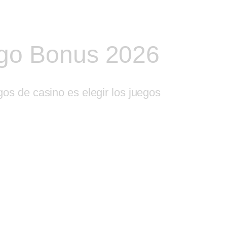
igo Bonus 2026
os de casino es elegir los juegos