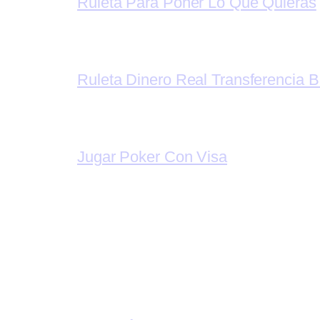
Ruleta Para Poner Lo Que Quieras
Ruleta Dinero Real Transferencia B
Jugar Poker Con Visa