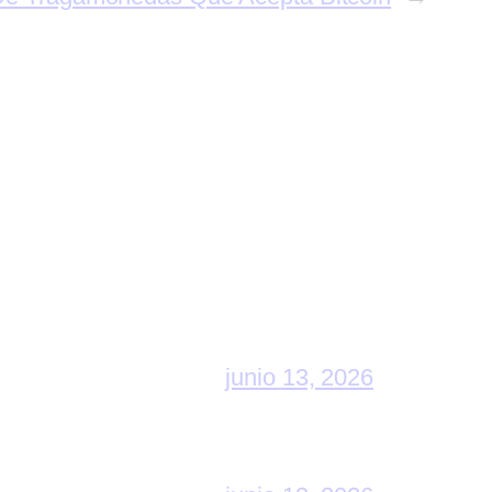
junio 13, 2026