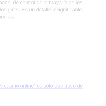
panel de control de la mayoría de los
s giros. Es un detalle insignificante,
ancias.
 casino online” es sólo otro truco de