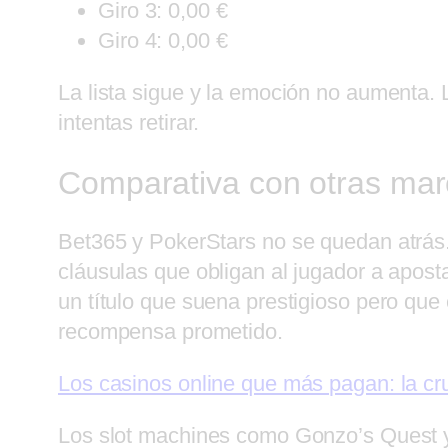
Giro 3: 0,00 €
Giro 4: 0,00 €
La lista sigue y la emoción no aumenta.
intentas retirar.
Comparativa con otras ma
Bet365 y PokerStars no se quedan atrás.
cláusulas que obligan al jugador a apost
un título que suena prestigioso pero que 
recompensa prometido.
Los casinos online que más pagan: la cr
Los slot machines como Gonzo’s Quest y