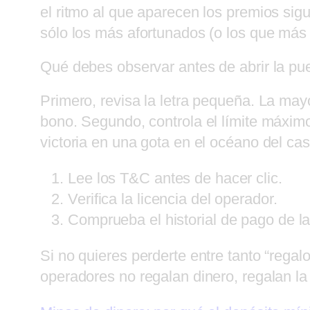
el ritmo al que aparecen los premios si
sólo los más afortunados (o los que má
Qué debes observar antes de abrir la pu
Primero, revisa la letra pequeña. La mayo
bono. Segundo, controla el límite máxim
victoria en una gota en el océano del cas
Lee los T&C antes de hacer clic.
Verifica la licencia del operador.
Comprueba el historial de pago de la
Si no quieres perderte entre tanto “regal
operadores no regalan dinero, regalan la