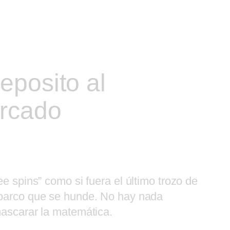
eposito al
ercado
e spins” como si fuera el último trozo de
n barco que se hunde. No hay nada
mascarar la matemática.