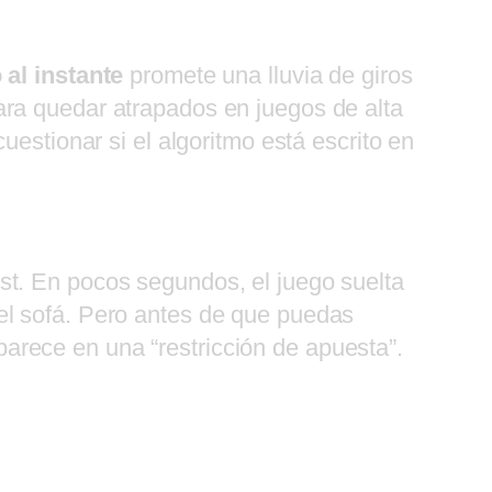
 al instante
promete una lluvia de giros
ara quedar atrapados en juegos de alta
uestionar si el algoritmo está escrito en
st. En pocos segundos, el juego suelta
el sofá. Pero antes de que puedas
aparece en una “restricción de apuesta”.