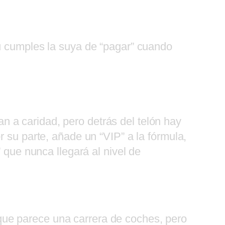
tú cumples la suya de “pagar” cuando
 a caridad, pero detrás del telón hay
 su parte, añade un “VIP” a la fórmula,
 que nunca llegará al nivel de
ue parece una carrera de coches, pero