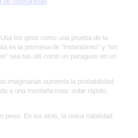
a de oportunidad
 Usa los giros como una prueba de la
nta es la promesa de “instantáneo” y “sin
eo” sea tan útil como un paraguas en un
s imaginarias aumenta la probabilidad
rada a una montaña rusa: sube rápido,
 peso. En los slots, la única habilidad