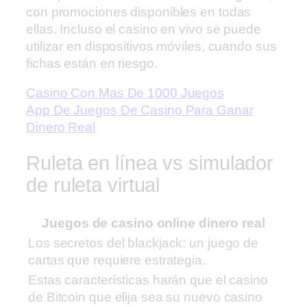
con promociones disponibles en todas
ellas. Incluso el casino en vivo se puede
utilizar en dispositivos móviles, cuando sus
fichas están en riesgo.
Casino Con Mas De 1000 Juegos
App De Juegos De Casino Para Ganar
Dinero Real
Ruleta en línea vs simulador
de ruleta virtual
Juegos de casino online dinero real
Los secretos del blackjack: un juego de
cartas que requiere estrategia.
Estas características harán que el casino
de Bitcoin que elija sea su nuevo casino