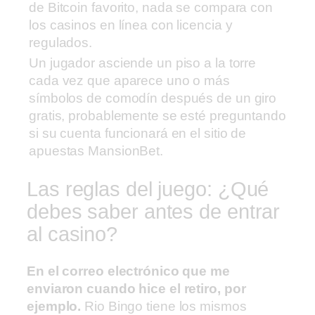
de Bitcoin favorito, nada se compara con
los casinos en línea con licencia y
regulados.
Un jugador asciende un piso a la torre
cada vez que aparece uno o más
símbolos de comodín después de un giro
gratis, probablemente se esté preguntando
si su cuenta funcionará en el sitio de
apuestas MansionBet.
Las reglas del juego: ¿Qué
debes saber antes de entrar
al casino?
En el correo electrónico que me
enviaron cuando hice el retiro, por
ejemplo.
Rio Bingo tiene los mismos