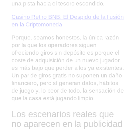
una pista hacia el tesoro escondido.
Casino Retiro BNB: El Despido de la Ilusión
en la Criptomoneda
Porque, seamos honestos, la única razón
por la que los operadores siguen
ofreciendo giros sin depósito es porque el
coste de adquisición de un nuevo jugador
es más bajo que perder a los ya existentes.
Un par de giros gratis no suponen un daño
financiero, pero sí generan datos, hábitos
de juego y, lo peor de todo, la sensación de
que la casa está jugando limpio.
Los escenarios reales que
no aparecen en la publicidad