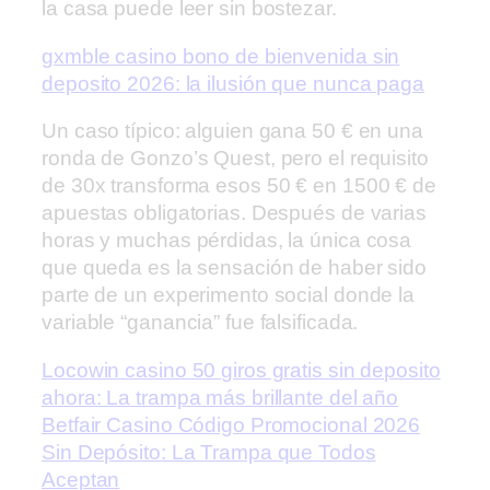
la casa puede leer sin bostezar.
gxmble casino bono de bienvenida sin
deposito 2026: la ilusión que nunca paga
Un caso típico: alguien gana 50 € en una
ronda de Gonzo’s Quest, pero el requisito
de 30x transforma esos 50 € en 1500 € de
apuestas obligatorias. Después de varias
horas y muchas pérdidas, la única cosa
que queda es la sensación de haber sido
parte de un experimento social donde la
variable “ganancia” fue falsificada.
Locowin casino 50 giros gratis sin deposito
ahora: La trampa más brillante del año
Betfair Casino Código Promocional 2026
Sin Depósito: La Trampa que Todos
Aceptan