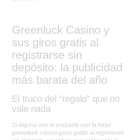
Greenluck Casino y
sus giros gratis al
registrarse sin
depósito: la publicidad
más barata del año
El truco del “regalo” que no
vale nada
Si alguna vez te cruzaste con la frase
greenluck casino giros gratis al registrarse