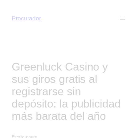
Saltar
al
Procurador
contenido
Greenluck Casino y
sus giros gratis al
registrarse sin
depósito: la publicidad
más barata del año
Escrito por
en