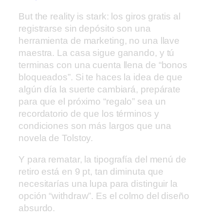
But the reality is stark: los giros gratis al
registrarse sin depósito son una
herramienta de marketing, no una llave
maestra. La casa sigue ganando, y tú
terminas con una cuenta llena de “bonos
bloqueados”. Si te haces la idea de que
algún día la suerte cambiará, prepárate
para que el próximo “regalo” sea un
recordatorio de que los términos y
condiciones son más largos que una
novela de Tolstoy.
Y para rematar, la tipografía del menú de
retiro está en 9 pt, tan diminuta que
necesitarías una lupa para distinguir la
opción “withdraw”. Es el colmo del diseño
absurdo.