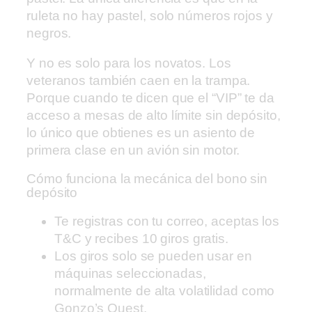
ruleta no hay pastel, solo números rojos y
negros.
Y no es solo para los novatos. Los
veteranos también caen en la trampa.
Porque cuando te dicen que el “VIP” te da
acceso a mesas de alto límite sin depósito,
lo único que obtienes es un asiento de
primera clase en un avión sin motor.
Cómo funciona la mecánica del bono sin
depósito
Te registras con tu correo, aceptas los
T&C y recibes 10 giros gratis.
Los giros solo se pueden usar en
máquinas seleccionadas,
normalmente de alta volatilidad como
Gonzo’s Quest.