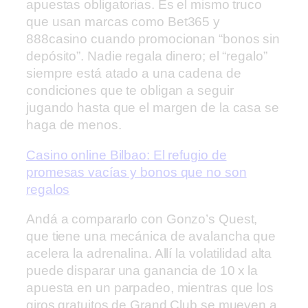
apuestas obligatorias. Es el mismo truco
que usan marcas como Bet365 y
888casino cuando promocionan “bonos sin
depósito”. Nadie regala dinero; el “regalo”
siempre está atado a una cadena de
condiciones que te obligan a seguir
jugando hasta que el margen de la casa se
haga de menos.
Casino online Bilbao: El refugio de
promesas vacías y bonos que no son
regalos
Andá a compararlo con Gonzo’s Quest,
que tiene una mecánica de avalancha que
acelera la adrenalina. Allí la volatilidad alta
puede disparar una ganancia de 10 x la
apuesta en un parpadeo, mientras que los
giros gratuitos de Grand Club se mueven a