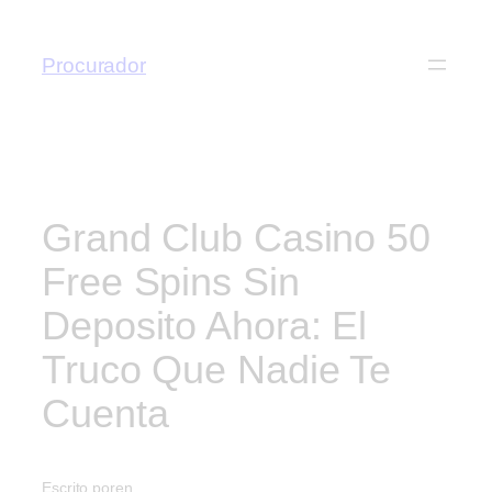
Saltar
al
Procurador
contenido
Grand Club Casino 50
Free Spins Sin
Deposito Ahora: El
Truco Que Nadie Te
Cuenta
Escrito por
en