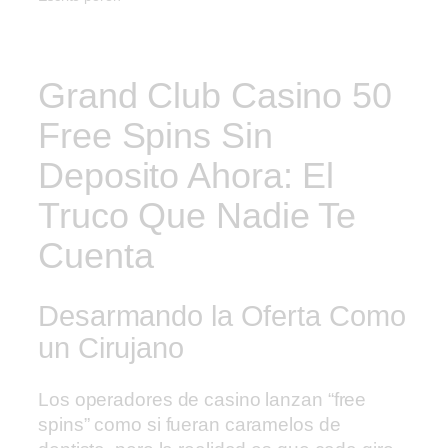
Grand Club Casino 50
Free Spins Sin
Deposito Ahora: El
Truco Que Nadie Te
Cuenta
Desarmando la Oferta Como
un Cirujano
Los operadores de casino lanzan “free
spins” como si fueran caramelos de