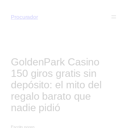
Saltar
al
Procurador
contenido
GoldenPark Casino
150 giros gratis sin
depósito: el mito del
regalo barato que
nadie pidió
Escrito por
en