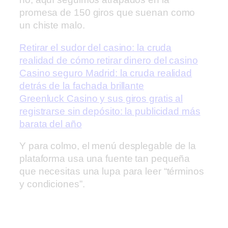
promesa de 150 giros que suenan como
un chiste malo.
Retirar el sudor del casino: la cruda
realidad de cómo retirar dinero del casino
Casino seguro Madrid: la cruda realidad
detrás de la fachada brillante
Greenluck Casino y sus giros gratis al
registrarse sin depósito: la publicidad más
barata del año
Y para colmo, el menú desplegable de la
plataforma usa una fuente tan pequeña
que necesitas una lupa para leer “términos
y condiciones”.