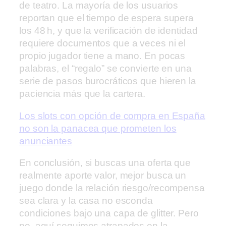
de teatro. La mayoría de los usuarios
reportan que el tiempo de espera supera
los 48 h, y que la verificación de identidad
requiere documentos que a veces ni el
propio jugador tiene a mano. En pocas
palabras, el “regalo” se convierte en una
serie de pasos burocráticos que hieren la
paciencia más que la cartera.
Los slots con opción de compra en España
no son la panacea que prometen los
anunciantes
En conclusión, si buscas una oferta que
realmente aporte valor, mejor busca un
juego donde la relación riesgo/recompensa
sea clara y la casa no esconda
condiciones bajo una capa de glitter. Pero
no, aquí seguimos atrapados en la