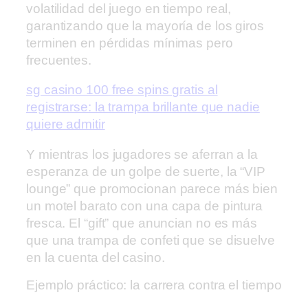
volatilidad del juego en tiempo real,
garantizando que la mayoría de los giros
terminen en pérdidas mínimas pero
frecuentes.
sg casino 100 free spins gratis al
registrarse: la trampa brillante que nadie
quiere admitir
Y mientras los jugadores se aferran a la
esperanza de un golpe de suerte, la “VIP
lounge” que promocionan parece más bien
un motel barato con una capa de pintura
fresca. El “gift” que anuncian no es más
que una trampa de confeti que se disuelve
en la cuenta del casino.
Ejemplo práctico: la carrera contra el tiempo