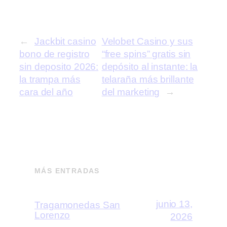
←
Jackbit casino
Velobet Casino y sus
bono de registro
“free spins” gratis sin
sin deposito 2026:
depósito al instante: la
la trampa más
telaraña más brillante
cara del año
del marketing
→
MÁS ENTRADAS
junio 13,
Tragamonedas San
Lorenzo
2026