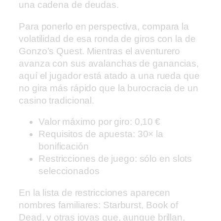
una cadena de deudas.
Para ponerlo en perspectiva, compara la
volatilidad de esa ronda de giros con la de
Gonzo’s Quest. Mientras el aventurero
avanza con sus avalanchas de ganancias,
aquí el jugador está atado a una rueda que
no gira más rápido que la burocracia de un
casino tradicional.
Valor máximo por giro: 0,10 €
Requisitos de apuesta: 30× la
bonificación
Restricciones de juego: sólo en slots
seleccionados
En la lista de restricciones aparecen
nombres familiares: Starburst, Book of
Dead, y otras joyas que, aunque brillan,