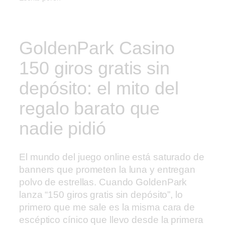
GoldenPark Casino
150 giros gratis sin
depósito: el mito del
regalo barato que
nadie pidió
El mundo del juego online está saturado de
banners que prometen la luna y entregan
polvo de estrellas. Cuando GoldenPark
lanza “150 giros gratis sin depósito”, lo
primero que me sale es la misma cara de
escéptico cínico que llevo desde la primera