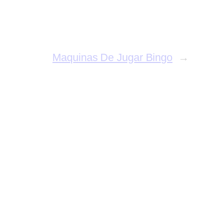
Maquinas De Jugar Bingo
→