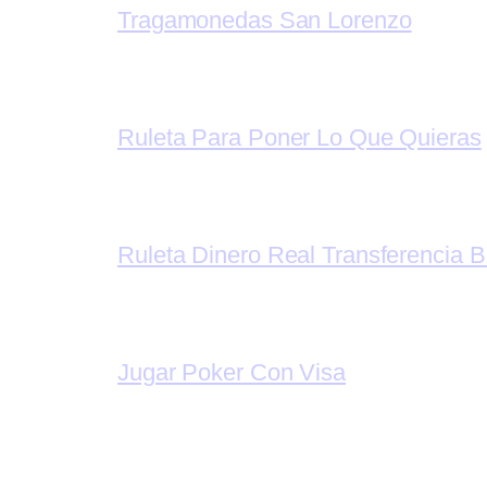
Tragamonedas San Lorenzo
Ruleta Para Poner Lo Que Quieras
Ruleta Dinero Real Transferencia B
Jugar Poker Con Visa