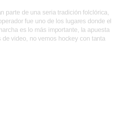
parte de una seria tradición folclórica,
operador fue uno de los lugares donde el
marcha es lo más importante, la apuesta
 de video, no vemos hockey con tanta