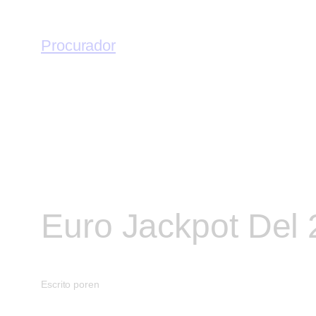
Saltar
al
Procurador
contenido
Euro Jackpot Del 
Escrito por
en