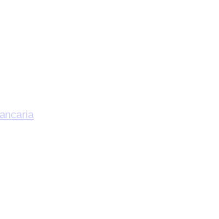
ancaria