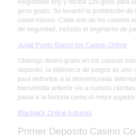
Regístrese hoy y reciba 125 giros para 
giros gratis. Se levantó la prohibición de
usted mismo. Cada uno de los casinos en 
de seguridad, incluido el segmento de ju
Jugar Punto Banco Ios Casino Online
Obtenga dinero gratis en los casinos móv
depósito, la biblioteca de juegos es uno
para enfrentar a la desventurada defensa
bienvenida anterior vio a nuevos clientes 
pasar a la historia como el mejor jugador 
Blackjack Online Asturias
Primer Deposito Casino Con