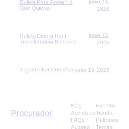
junio 13,
Ruleta Para Poner Lo
Que Quieras
2026
junio 13,
Ruleta Dinero Real
Transferencia Bancaria
2026
Jugar Poker Con Visa
junio 13, 2026
Blog
Eventos
Procurador
Acerca de
Tienda
FAQs
Patrones
Autores
Temas