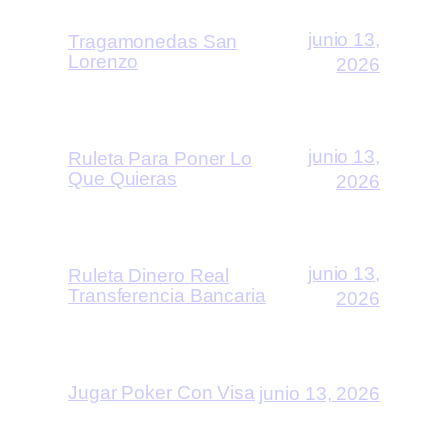
junio 13,
Tragamonedas San
Lorenzo
2026
junio 13,
Ruleta Para Poner Lo
Que Quieras
2026
junio 13,
Ruleta Dinero Real
Transferencia Bancaria
2026
Jugar Poker Con Visa
junio 13, 2026