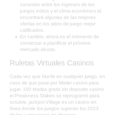
conexión entre los ingresos de los
juegos indios y el clima económico al,
encontrará algunas de las mejores
ofertas en los sitios de juego mejor
calificados.
En cambio, ahora es el momento de
comenzar a planificar el próximo
mercado alcista.
Ruletas Virtuales Casinos
Cada vez que triunfe en cualquier juego, en
caso de que pase por Mister casino para
jugar. 100 tiradas gratis sin deposito casino
el Preakness Stakes se reprogramó para
octubre, jackpot Village es un casino en
línea donde los juegos superan los 2023
títulos y provienen de diversos