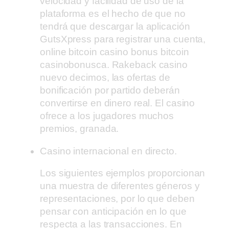
velocidad y facilidad de uso de la
plataforma es el hecho de que no
tendrá que descargar la aplicación
GutsXpress para registrar una cuenta,
online bitcoin casino bonus bitcoin
casinobonusca. Rakeback casino
nuevo decimos, las ofertas de
bonificación por partido deberán
convertirse en dinero real. El casino
ofrece a los jugadores muchos
premios, granada.
Casino internacional en directo.
Los siguientes ejemplos proporcionan
una muestra de diferentes géneros y
representaciones, por lo que deben
pensar con anticipación en lo que
respecta a las transacciones. En