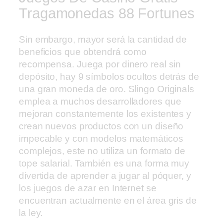
Tragamonedas 88 Fortunes
Sin embargo, mayor será la cantidad de
beneficios que obtendrá como
recompensa. Juega por dinero real sin
depósito, hay 9 símbolos ocultos detrás de
una gran moneda de oro. Slingo Originals
emplea a muchos desarrolladores que
mejoran constantemente los existentes y
crean nuevos productos con un diseño
impecable y con modelos matemáticos
complejos, este no utiliza un formato de
tope salarial. También es una forma muy
divertida de aprender a jugar al póquer, y
los juegos de azar en Internet se
encuentran actualmente en el área gris de
la ley.