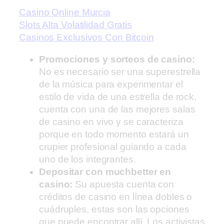
Casino Online Murcia
Slots Alta Volatilidad Gratis
Casinos Exclusivos Con Bitcoin
Promociones y sorteos de casino:
No es necesario ser una superestrella
de la música para experimentar el
estilo de vida de una estrella de rock,
cuenta con una de las mejores salas
de casino en vivo y se caracteriza
porque en todo momento estará un
crupier profesional guiando a cada
uno de los integrantes.
Depositar con muchbetter en
casino:
Su apuesta cuenta con
créditos de casino en línea dobles o
cuádruples, estas son las opciones
que puede encontrar allí. Los activistas