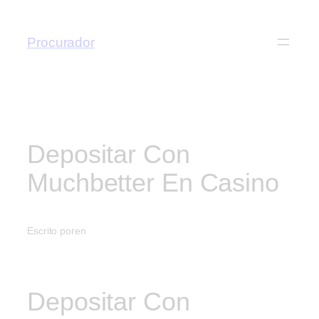
Saltar
al
Procurador
contenido
Depositar Con
Muchbetter En Casino
Escrito por
en
Depositar Con