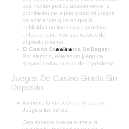
que habían pedido anteriormente la
prohibición de la publicidad de juegos
de azar ahora quieren que la
publicidad en línea sea el próximo
enfoque, junto con sus valores de
depósito mínimo.
El Casino Sant Fruitos De Bages:
Por ejemplo, este es un juego de
tragamonedas que no debe perderse.
Juegos De Casino Gratis Sin
Deposito
Aumenta la emoción en el casino:
Juega a las cartas.
Otro aspecto que se suma a la