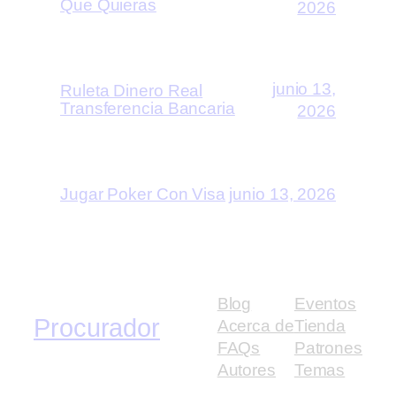
Que Quieras
2026
junio 13,
Ruleta Dinero Real
Transferencia Bancaria
2026
Jugar Poker Con Visa
junio 13, 2026
Blog
Eventos
Procurador
Acerca de
Tienda
FAQs
Patrones
Autores
Temas