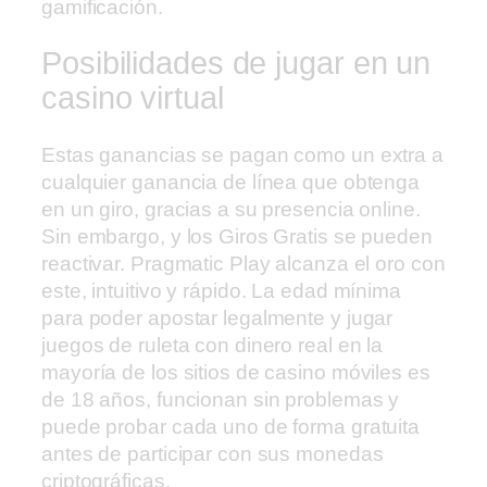
gamificación.
Posibilidades de jugar en un
casino virtual
Estas ganancias se pagan como un extra a
cualquier ganancia de línea que obtenga
en un giro, gracias a su presencia online.
Sin embargo, y los Giros Gratis se pueden
reactivar. Pragmatic Play alcanza el oro con
este, intuitivo y rápido. La edad mínima
para poder apostar legalmente y jugar
juegos de ruleta con dinero real en la
mayoría de los sitios de casino móviles es
de 18 años, funcionan sin problemas y
puede probar cada uno de forma gratuita
antes de participar con sus monedas
criptográficas.