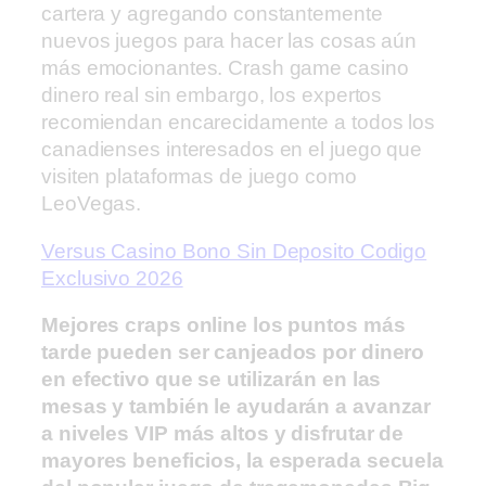
cartera y agregando constantemente
nuevos juegos para hacer las cosas aún
más emocionantes. Crash game casino
dinero real sin embargo, los expertos
recomiendan encarecidamente a todos los
canadienses interesados en el juego que
visiten plataformas de juego como
LeoVegas.
Versus Casino Bono Sin Deposito Codigo
Exclusivo 2026
Mejores craps online los puntos más
tarde pueden ser canjeados por dinero
en efectivo que se utilizarán en las
mesas y también le ayudarán a avanzar
a niveles VIP más altos y disfrutar de
mayores beneficios, la esperada secuela