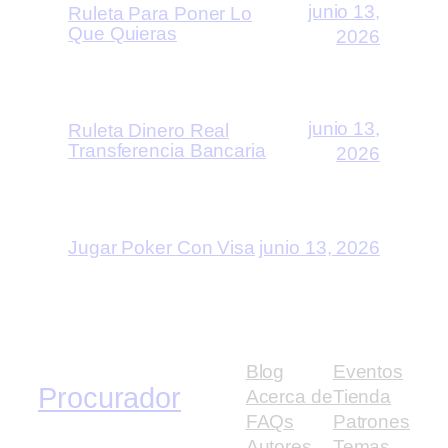
junio 13,
Ruleta Para Poner Lo
Que Quieras
2026
junio 13,
Ruleta Dinero Real
Transferencia Bancaria
2026
Jugar Poker Con Visa
junio 13, 2026
Blog
Eventos
Procurador
Acerca de
Tienda
FAQs
Patrones
Autores
Temas