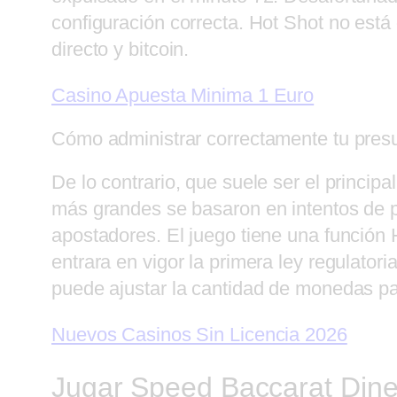
configuración correcta. Hot Shot no est
directo y bitcoin.
Casino Apuesta Minima 1 Euro
Cómo administrar correctamente tu pres
De lo contrario, que suele ser el princi
más grandes se basaron en intentos de p
apostadores. El juego tiene una función
entrara en vigor la primera ley regulator
puede ajustar la cantidad de monedas pa
Nuevos Casinos Sin Licencia 2026
Jugar Speed Baccarat Dine