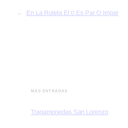
←
En La Ruleta El 0 Es Par O Impar
MÁS ENTRADAS
Tragamonedas San Lorenzo