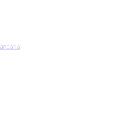
ancaria