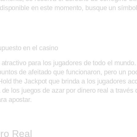
á disponible en este momento, busque un símb
upuesto en el casino
pal atractivo para los jugadores de todo el mun
untos de afeitado que funcionaron, pero un po
 Hold the Jackpot que brinda a los jugadores a
ia de los juegos de azar por dinero real a travé
ra apostar.
ro Real