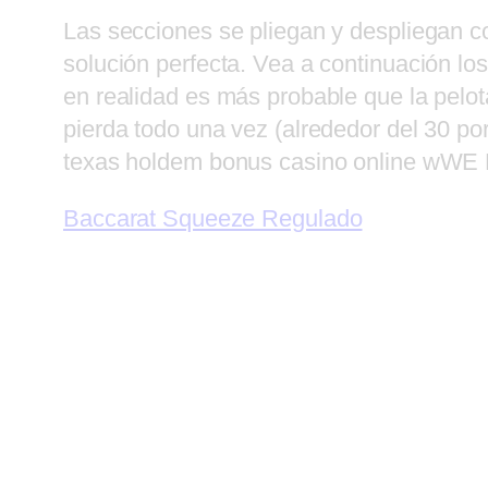
Las secciones se pliegan y despliegan c
solución perfecta. Vea a continuación los
en realidad es más probable que la pelot
pierda todo una vez (alrededor del 30 por
texas holdem bonus casino online wWE N
Baccarat Squeeze Regulado