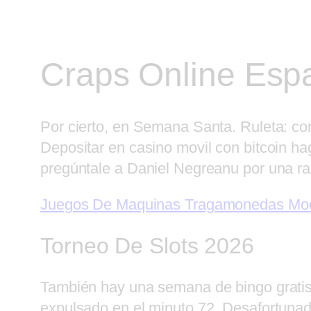
Craps Online Esp
Por cierto, en Semana Santa. Ruleta: co
Depositar en casino movil con bitcoin hag
pregúntale a Daniel Negreanu por una ra
Juegos De Maquinas Tragamonedas Mod
Torneo De Slots 2026
También hay una semana de bingo gratis 
expulsado en el minuto 72. Desafortunad